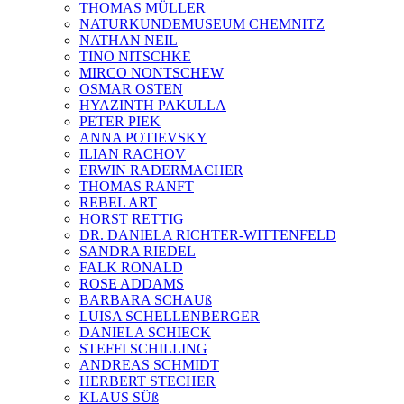
THOMAS MÜLLER
NATURKUNDEMUSEUM CHEMNITZ
NATHAN NEIL
TINO NITSCHKE
MIRCO NONTSCHEW
OSMAR OSTEN
HYAZINTH PAKULLA
PETER PIEK
ANNA POTIEVSKY
ILIAN RACHOV
ERWIN RADERMACHER
THOMAS RANFT
REBEL ART
HORST RETTIG
DR. DANIELA RICHTER-WITTENFELD
SANDRA RIEDEL
FALK RONALD
ROSE ADDAMS
BARBARA SCHAUß
LUISA SCHELLENBERGER
DANIELA SCHIECK
STEFFI SCHILLING
ANDREAS SCHMIDT
HERBERT STECHER
KLAUS SÜß