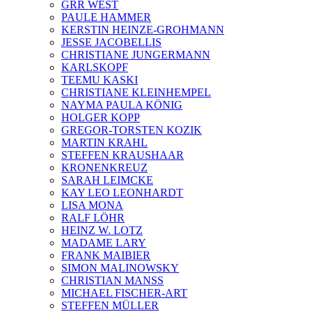
GRR WEST
PAULE HAMMER
KERSTIN HEINZE-GROHMANN
JESSE JACOBELLIS
CHRISTIANE JUNGERMANN
KARLSKOPF
TEEMU KASKI
CHRISTIANE KLEINHEMPEL
NAYMA PAULA KÖNIG
HOLGER KOPP
GREGOR-TORSTEN KOZIK
MARTIN KRAHL
STEFFEN KRAUSHAAR
KRONENKREUZ
SARAH LEIMCKE
KAY LEO LEONHARDT
LISA MONA
RALF LÖHR
HEINZ W. LOTZ
MADAME LARY
FRANK MAIBIER
SIMON MALINOWSKY
CHRISTIAN MANSS
MICHAEL FISCHER-ART
STEFFEN MÜLLER