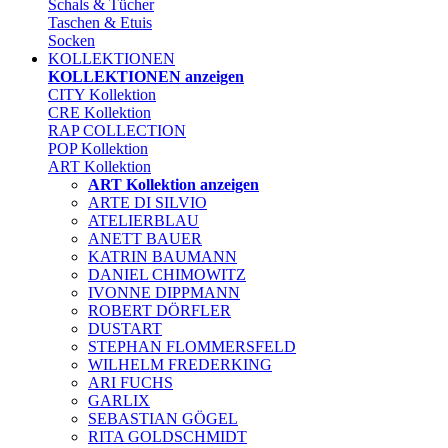
Schals & Tücher
Taschen & Etuis
Socken
KOLLEKTIONEN
KOLLEKTIONEN anzeigen
CITY Kollektion
CRE Kollektion
RAP COLLECTION
POP Kollektion
ART Kollektion
ART Kollektion anzeigen
ARTE DI SILVIO
ATELIERBLAU
ANETT BAUER
KATRIN BAUMANN
DANIEL CHIMOWITZ
IVONNE DIPPMANN
ROBERT DÖRFLER
DUSTART
STEPHAN FLOMMERSFELD
WILHELM FREDERKING
ARI FUCHS
GARLIX
SEBASTIAN GÖGEL
RITA GOLDSCHMIDT