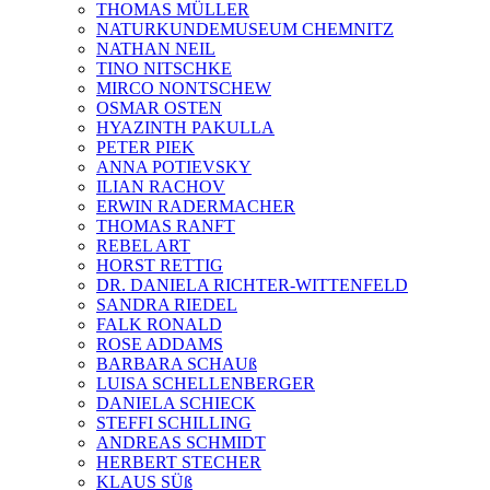
THOMAS MÜLLER
NATURKUNDEMUSEUM CHEMNITZ
NATHAN NEIL
TINO NITSCHKE
MIRCO NONTSCHEW
OSMAR OSTEN
HYAZINTH PAKULLA
PETER PIEK
ANNA POTIEVSKY
ILIAN RACHOV
ERWIN RADERMACHER
THOMAS RANFT
REBEL ART
HORST RETTIG
DR. DANIELA RICHTER-WITTENFELD
SANDRA RIEDEL
FALK RONALD
ROSE ADDAMS
BARBARA SCHAUß
LUISA SCHELLENBERGER
DANIELA SCHIECK
STEFFI SCHILLING
ANDREAS SCHMIDT
HERBERT STECHER
KLAUS SÜß