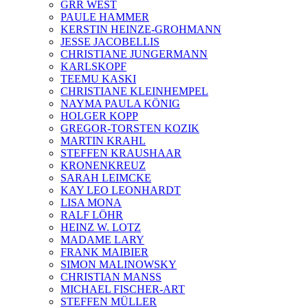
GRR WEST
PAULE HAMMER
KERSTIN HEINZE-GROHMANN
JESSE JACOBELLIS
CHRISTIANE JUNGERMANN
KARLSKOPF
TEEMU KASKI
CHRISTIANE KLEINHEMPEL
NAYMA PAULA KÖNIG
HOLGER KOPP
GREGOR-TORSTEN KOZIK
MARTIN KRAHL
STEFFEN KRAUSHAAR
KRONENKREUZ
SARAH LEIMCKE
KAY LEO LEONHARDT
LISA MONA
RALF LÖHR
HEINZ W. LOTZ
MADAME LARY
FRANK MAIBIER
SIMON MALINOWSKY
CHRISTIAN MANSS
MICHAEL FISCHER-ART
STEFFEN MÜLLER