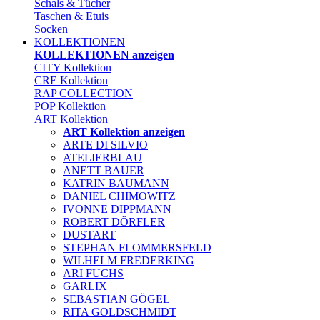
Schals & Tücher
Taschen & Etuis
Socken
KOLLEKTIONEN
KOLLEKTIONEN anzeigen
CITY Kollektion
CRE Kollektion
RAP COLLECTION
POP Kollektion
ART Kollektion
ART Kollektion anzeigen
ARTE DI SILVIO
ATELIERBLAU
ANETT BAUER
KATRIN BAUMANN
DANIEL CHIMOWITZ
IVONNE DIPPMANN
ROBERT DÖRFLER
DUSTART
STEPHAN FLOMMERSFELD
WILHELM FREDERKING
ARI FUCHS
GARLIX
SEBASTIAN GÖGEL
RITA GOLDSCHMIDT