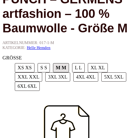
artfashion – 100 %
Baumwolle - Größe M
ARTIKELNUMMER:
017-1-M
KATEGORIE:
Helle Hemden
GRÖSSE
XS
XS
S
S
M
M
L
L
XL
XL
XXL
XXL
3XL
3XL
4XL
4XL
5XL
5XL
6XL
6XL