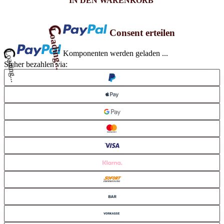
Loading...
Consent erteilen
ing...
Komponenten werden geladen ...
Sicher bezahlen via: