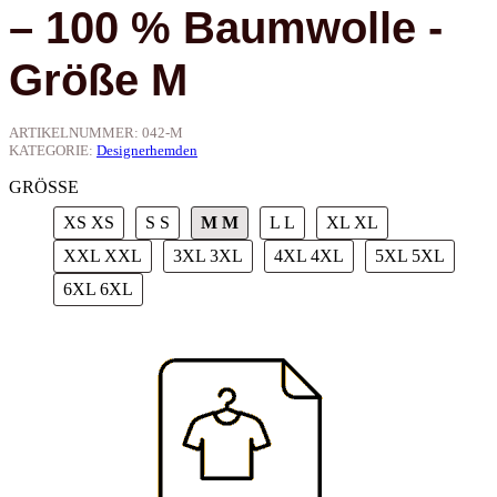
– 100 % Baumwolle -
Größe M
ARTIKELNUMMER:
042-M
KATEGORIE:
Designerhemden
GRÖSSE
XS
XS
S
S
M
M
L
L
XL
XL
XXL
XXL
3XL
3XL
4XL
4XL
5XL
5XL
6XL
6XL