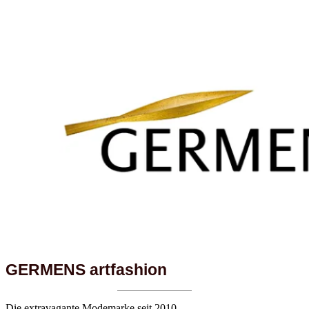
GERMENS artfashion
Die extravagante Modemarke seit 2010