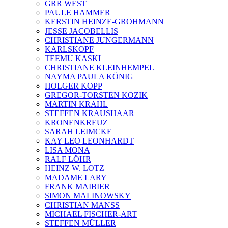
GRR WEST
PAULE HAMMER
KERSTIN HEINZE-GROHMANN
JESSE JACOBELLIS
CHRISTIANE JUNGERMANN
KARLSKOPF
TEEMU KASKI
CHRISTIANE KLEINHEMPEL
NAYMA PAULA KÖNIG
HOLGER KOPP
GREGOR-TORSTEN KOZIK
MARTIN KRAHL
STEFFEN KRAUSHAAR
KRONENKREUZ
SARAH LEIMCKE
KAY LEO LEONHARDT
LISA MONA
RALF LÖHR
HEINZ W. LOTZ
MADAME LARY
FRANK MAIBIER
SIMON MALINOWSKY
CHRISTIAN MANSS
MICHAEL FISCHER-ART
STEFFEN MÜLLER