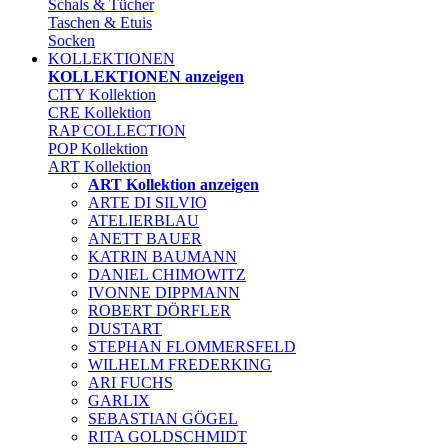
Schals & Tücher
Taschen & Etuis
Socken
KOLLEKTIONEN
KOLLEKTIONEN anzeigen
CITY Kollektion
CRE Kollektion
RAP COLLECTION
POP Kollektion
ART Kollektion
ART Kollektion anzeigen
ARTE DI SILVIO
ATELIERBLAU
ANETT BAUER
KATRIN BAUMANN
DANIEL CHIMOWITZ
IVONNE DIPPMANN
ROBERT DÖRFLER
DUSTART
STEPHAN FLOMMERSFELD
WILHELM FREDERKING
ARI FUCHS
GARLIX
SEBASTIAN GÖGEL
RITA GOLDSCHMIDT