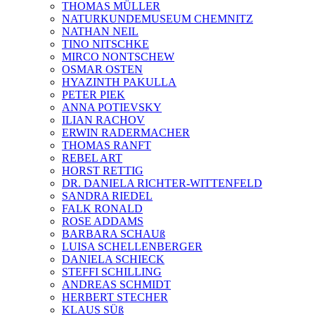
THOMAS MÜLLER
NATURKUNDEMUSEUM CHEMNITZ
NATHAN NEIL
TINO NITSCHKE
MIRCO NONTSCHEW
OSMAR OSTEN
HYAZINTH PAKULLA
PETER PIEK
ANNA POTIEVSKY
ILIAN RACHOV
ERWIN RADERMACHER
THOMAS RANFT
REBEL ART
HORST RETTIG
DR. DANIELA RICHTER-WITTENFELD
SANDRA RIEDEL
FALK RONALD
ROSE ADDAMS
BARBARA SCHAUß
LUISA SCHELLENBERGER
DANIELA SCHIECK
STEFFI SCHILLING
ANDREAS SCHMIDT
HERBERT STECHER
KLAUS SÜß