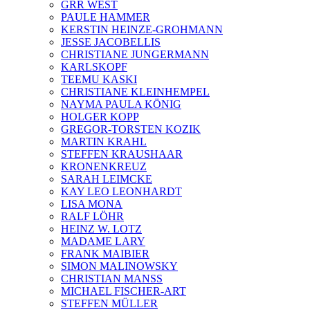
GRR WEST
PAULE HAMMER
KERSTIN HEINZE-GROHMANN
JESSE JACOBELLIS
CHRISTIANE JUNGERMANN
KARLSKOPF
TEEMU KASKI
CHRISTIANE KLEINHEMPEL
NAYMA PAULA KÖNIG
HOLGER KOPP
GREGOR-TORSTEN KOZIK
MARTIN KRAHL
STEFFEN KRAUSHAAR
KRONENKREUZ
SARAH LEIMCKE
KAY LEO LEONHARDT
LISA MONA
RALF LÖHR
HEINZ W. LOTZ
MADAME LARY
FRANK MAIBIER
SIMON MALINOWSKY
CHRISTIAN MANSS
MICHAEL FISCHER-ART
STEFFEN MÜLLER