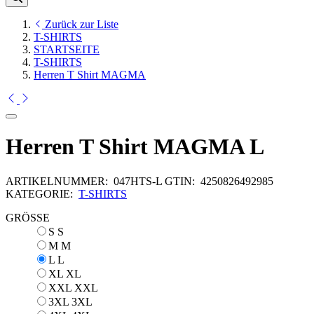
Zurück zur Liste
T-SHIRTS
STARTSEITE
T-SHIRTS
Herren T Shirt MAGMA
Herren T Shirt MAGMA L
ARTIKELNUMMER:
047HTS-L
GTIN:
4250826492985
KATEGORIE:
T-SHIRTS
GRÖSSE
S
S
M
M
L
L
XL
XL
XXL
XXL
3XL
3XL