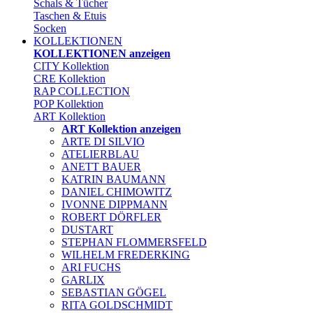
Schals & Tücher
Taschen & Etuis
Socken
KOLLEKTIONEN
KOLLEKTIONEN anzeigen
CITY Kollektion
CRE Kollektion
RAP COLLECTION
POP Kollektion
ART Kollektion
ART Kollektion anzeigen
ARTE DI SILVIO
ATELIERBLAU
ANETT BAUER
KATRIN BAUMANN
DANIEL CHIMOWITZ
IVONNE DIPPMANN
ROBERT DÖRFLER
DUSTART
STEPHAN FLOMMERSFELD
WILHELM FREDERKING
ARI FUCHS
GARLIX
SEBASTIAN GÖGEL
RITA GOLDSCHMIDT