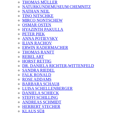
THOMAS MÜLLER
NATURKUNDEMUSEUM CHEMNITZ
NATHAN NEIL
TINO NITSCHKE
MIRCO NONTSCHEW
OSMAR OSTEN
HYAZINTH PAKULLA
PETER PIEK
ANNA POTIEVSKY
ILIAN RACHOV
ERWIN RADERMACHER
THOMAS RANFT
REBEL ART
HORST RETTIG
DR. DANIELA RICHTER-WITTENFELD
SANDRA RIEDEL
FALK RONALD
ROSE ADDAMS
BARBARA SCHAUß
LUISA SCHELLENBERGER
DANIELA SCHIECK
STEFFI SCHILLING
ANDREAS SCHMIDT
HERBERT STECHER
KLAUS SÜß