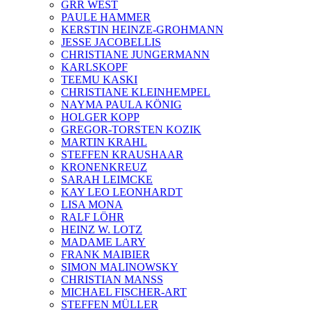
GRR WEST
PAULE HAMMER
KERSTIN HEINZE-GROHMANN
JESSE JACOBELLIS
CHRISTIANE JUNGERMANN
KARLSKOPF
TEEMU KASKI
CHRISTIANE KLEINHEMPEL
NAYMA PAULA KÖNIG
HOLGER KOPP
GREGOR-TORSTEN KOZIK
MARTIN KRAHL
STEFFEN KRAUSHAAR
KRONENKREUZ
SARAH LEIMCKE
KAY LEO LEONHARDT
LISA MONA
RALF LÖHR
HEINZ W. LOTZ
MADAME LARY
FRANK MAIBIER
SIMON MALINOWSKY
CHRISTIAN MANSS
MICHAEL FISCHER-ART
STEFFEN MÜLLER