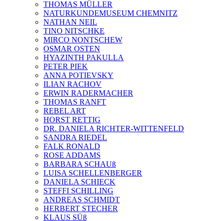
THOMAS MÜLLER
NATURKUNDEMUSEUM CHEMNITZ
NATHAN NEIL
TINO NITSCHKE
MIRCO NONTSCHEW
OSMAR OSTEN
HYAZINTH PAKULLA
PETER PIEK
ANNA POTIEVSKY
ILIAN RACHOV
ERWIN RADERMACHER
THOMAS RANFT
REBEL ART
HORST RETTIG
DR. DANIELA RICHTER-WITTENFELD
SANDRA RIEDEL
FALK RONALD
ROSE ADDAMS
BARBARA SCHAUß
LUISA SCHELLENBERGER
DANIELA SCHIECK
STEFFI SCHILLING
ANDREAS SCHMIDT
HERBERT STECHER
KLAUS SÜß