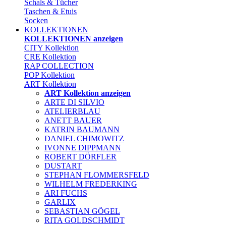
Schals & Tücher
Taschen & Etuis
Socken
KOLLEKTIONEN
KOLLEKTIONEN anzeigen
CITY Kollektion
CRE Kollektion
RAP COLLECTION
POP Kollektion
ART Kollektion
ART Kollektion anzeigen
ARTE DI SILVIO
ATELIERBLAU
ANETT BAUER
KATRIN BAUMANN
DANIEL CHIMOWITZ
IVONNE DIPPMANN
ROBERT DÖRFLER
DUSTART
STEPHAN FLOMMERSFELD
WILHELM FREDERKING
ARI FUCHS
GARLIX
SEBASTIAN GÖGEL
RITA GOLDSCHMIDT