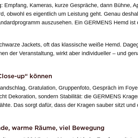
g: Empfang, Kameras, kurze Gespräche, dann Bühne, Ap
wird, obwohl es eigentlich um Leistung geht. Genau desha
tandardprogramm auszusehen. Ein GERMENS Hemd ist dafür
 schwarze Jackets, oft das klassische weiße Hemd. Dageg
en der Veranstaltung, wirkt aber individueller – und ge
Close-up“ können
 Handschlag, Gratulation, Gruppenfoto, Gespräch im Foye
cht Dekoration, sondern Stabilität: die GERMENS Krag
ähte. Das sorgt dafür, dass der Kragen sauber sitzt und
nde, warme Räume, viel Bewegung