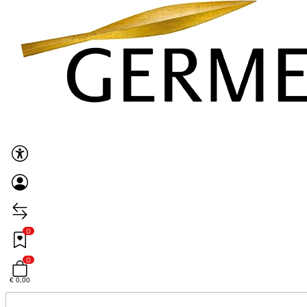
0
0
€ 0,00