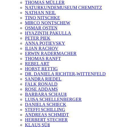
THOMAS MÜLLER
NATURKUNDEMUSEUM CHEMNITZ
NATHAN NEIL
TINO NITSCHKE
MIRCO NONTSCHEW
OSMAR OSTEN
HYAZINTH PAKULLA
PETER PIEK
ANNA POTIEVSKY
ILIAN RACHOV
ERWIN RADERMACHER
THOMAS RANFT
REBEL ART
HORST RETTIG
DR. DANIELA RICHTER-WITTENFELD
SANDRA RIEDEL
FALK RONALD
ROSE ADDAMS
BARBARA SCHAUß
LUISA SCHELLENBERGER
DANIELA SCHIECK
STEFFI SCHILLING
ANDREAS SCHMIDT
HERBERT STECHER
KLAUS SÜß