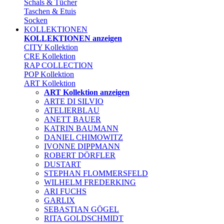
Schals & Tücher
Taschen & Etuis
Socken
KOLLEKTIONEN
KOLLEKTIONEN anzeigen
CITY Kollektion
CRE Kollektion
RAP COLLECTION
POP Kollektion
ART Kollektion
ART Kollektion anzeigen
ARTE DI SILVIO
ATELIERBLAU
ANETT BAUER
KATRIN BAUMANN
DANIEL CHIMOWITZ
IVONNE DIPPMANN
ROBERT DÖRFLER
DUSTART
STEPHAN FLOMMERSFELD
WILHELM FREDERKING
ARI FUCHS
GARLIX
SEBASTIAN GÖGEL
RITA GOLDSCHMIDT