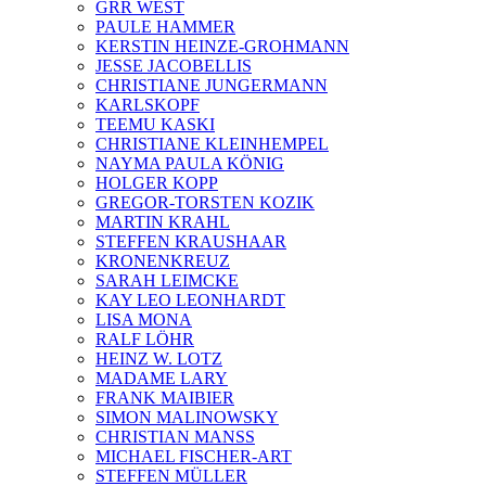
GRR WEST
PAULE HAMMER
KERSTIN HEINZE-GROHMANN
JESSE JACOBELLIS
CHRISTIANE JUNGERMANN
KARLSKOPF
TEEMU KASKI
CHRISTIANE KLEINHEMPEL
NAYMA PAULA KÖNIG
HOLGER KOPP
GREGOR-TORSTEN KOZIK
MARTIN KRAHL
STEFFEN KRAUSHAAR
KRONENKREUZ
SARAH LEIMCKE
KAY LEO LEONHARDT
LISA MONA
RALF LÖHR
HEINZ W. LOTZ
MADAME LARY
FRANK MAIBIER
SIMON MALINOWSKY
CHRISTIAN MANSS
MICHAEL FISCHER-ART
STEFFEN MÜLLER