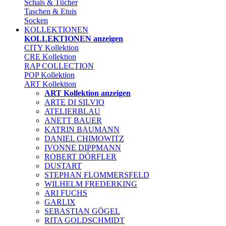
Schals & Tücher
Taschen & Etuis
Socken
KOLLEKTIONEN
KOLLEKTIONEN anzeigen
CITY Kollektion
CRE Kollektion
RAP COLLECTION
POP Kollektion
ART Kollektion
ART Kollektion anzeigen
ARTE DI SILVIO
ATELIERBLAU
ANETT BAUER
KATRIN BAUMANN
DANIEL CHIMOWITZ
IVONNE DIPPMANN
ROBERT DÖRFLER
DUSTART
STEPHAN FLOMMERSFELD
WILHELM FREDERKING
ARI FUCHS
GARLIX
SEBASTIAN GÖGEL
RITA GOLDSCHMIDT