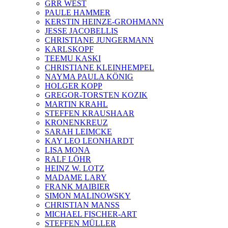
GRR WEST
PAULE HAMMER
KERSTIN HEINZE-GROHMANN
JESSE JACOBELLIS
CHRISTIANE JUNGERMANN
KARLSKOPF
TEEMU KASKI
CHRISTIANE KLEINHEMPEL
NAYMA PAULA KÖNIG
HOLGER KOPP
GREGOR-TORSTEN KOZIK
MARTIN KRAHL
STEFFEN KRAUSHAAR
KRONENKREUZ
SARAH LEIMCKE
KAY LEO LEONHARDT
LISA MONA
RALF LÖHR
HEINZ W. LOTZ
MADAME LARY
FRANK MAIBIER
SIMON MALINOWSKY
CHRISTIAN MANSS
MICHAEL FISCHER-ART
STEFFEN MÜLLER