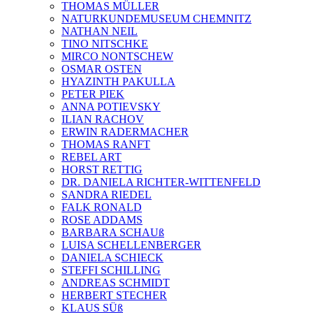
THOMAS MÜLLER
NATURKUNDEMUSEUM CHEMNITZ
NATHAN NEIL
TINO NITSCHKE
MIRCO NONTSCHEW
OSMAR OSTEN
HYAZINTH PAKULLA
PETER PIEK
ANNA POTIEVSKY
ILIAN RACHOV
ERWIN RADERMACHER
THOMAS RANFT
REBEL ART
HORST RETTIG
DR. DANIELA RICHTER-WITTENFELD
SANDRA RIEDEL
FALK RONALD
ROSE ADDAMS
BARBARA SCHAUß
LUISA SCHELLENBERGER
DANIELA SCHIECK
STEFFI SCHILLING
ANDREAS SCHMIDT
HERBERT STECHER
KLAUS SÜß