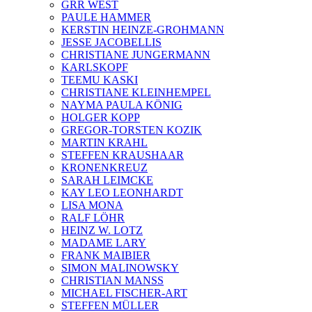
GRR WEST
PAULE HAMMER
KERSTIN HEINZE-GROHMANN
JESSE JACOBELLIS
CHRISTIANE JUNGERMANN
KARLSKOPF
TEEMU KASKI
CHRISTIANE KLEINHEMPEL
NAYMA PAULA KÖNIG
HOLGER KOPP
GREGOR-TORSTEN KOZIK
MARTIN KRAHL
STEFFEN KRAUSHAAR
KRONENKREUZ
SARAH LEIMCKE
KAY LEO LEONHARDT
LISA MONA
RALF LÖHR
HEINZ W. LOTZ
MADAME LARY
FRANK MAIBIER
SIMON MALINOWSKY
CHRISTIAN MANSS
MICHAEL FISCHER-ART
STEFFEN MÜLLER