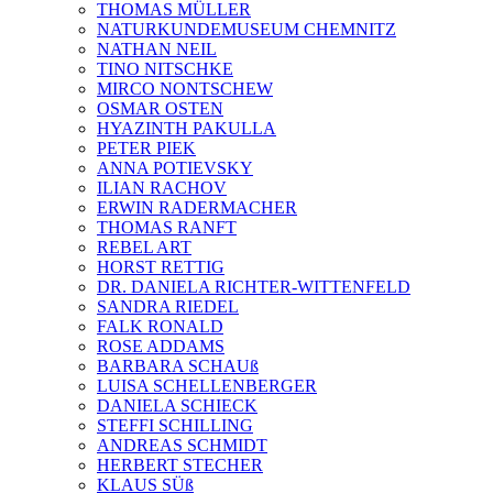
THOMAS MÜLLER
NATURKUNDEMUSEUM CHEMNITZ
NATHAN NEIL
TINO NITSCHKE
MIRCO NONTSCHEW
OSMAR OSTEN
HYAZINTH PAKULLA
PETER PIEK
ANNA POTIEVSKY
ILIAN RACHOV
ERWIN RADERMACHER
THOMAS RANFT
REBEL ART
HORST RETTIG
DR. DANIELA RICHTER-WITTENFELD
SANDRA RIEDEL
FALK RONALD
ROSE ADDAMS
BARBARA SCHAUß
LUISA SCHELLENBERGER
DANIELA SCHIECK
STEFFI SCHILLING
ANDREAS SCHMIDT
HERBERT STECHER
KLAUS SÜß