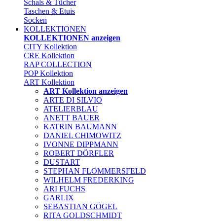
Schals & Tücher
Taschen & Etuis
Socken
KOLLEKTIONEN
KOLLEKTIONEN anzeigen
CITY Kollektion
CRE Kollektion
RAP COLLECTION
POP Kollektion
ART Kollektion
ART Kollektion anzeigen
ARTE DI SILVIO
ATELIERBLAU
ANETT BAUER
KATRIN BAUMANN
DANIEL CHIMOWITZ
IVONNE DIPPMANN
ROBERT DÖRFLER
DUSTART
STEPHAN FLOMMERSFELD
WILHELM FREDERKING
ARI FUCHS
GARLIX
SEBASTIAN GÖGEL
RITA GOLDSCHMIDT