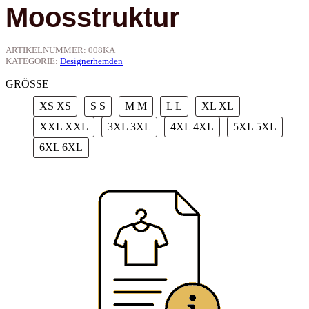
Moosstruktur
ARTIKELNUMMER:
008KA
KATEGORIE:
Designerhemden
GRÖSSE
XS
XS
S
S
M
M
L
L
XL
XL
XXL
XXL
3XL
3XL
4XL
4XL
5XL
5XL
6XL
6XL