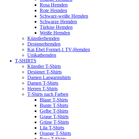
Rosa Hemden
Rote Hemden
Schwarz-weiße Hemden
Schwarze Hemden
Türkise Hemden
Weiße Hemden
Künstlerhemden
Designerhemden
Kai Ebel Formel-1 TV-Hemden
Unikathemden
T-SHIRTS
Künstler T-Shirts
Designer T-Shirts
Damen Langarmshirts
Damen T-Shirts
Herren T-Shirts
T-Shirts nach Farben
Blaue T-Shirts
Bunte T-Shirts
Gelbe T-Shirts
Graue T-Shirts
Grüne T-Shirts
Lila T-Shirts
Orange T-Shirts
Rosa T-Shirts