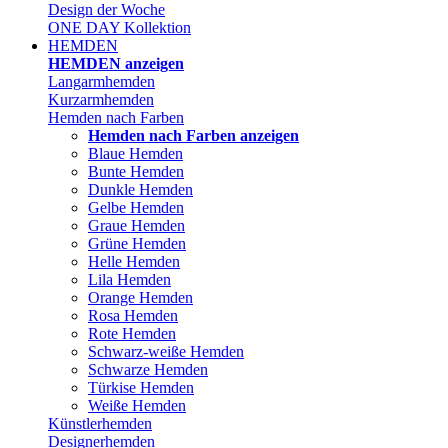
Design der Woche
ONE DAY Kollektion
HEMDEN
HEMDEN anzeigen
Langarmhemden
Kurzarmhemden
Hemden nach Farben
Hemden nach Farben anzeigen
Blaue Hemden
Bunte Hemden
Dunkle Hemden
Gelbe Hemden
Graue Hemden
Grüne Hemden
Helle Hemden
Lila Hemden
Orange Hemden
Rosa Hemden
Rote Hemden
Schwarz-weiße Hemden
Schwarze Hemden
Türkise Hemden
Weiße Hemden
Künstlerhemden
Designerhemden