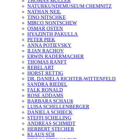
THOMAS MÜLLER
NATURKUNDEMUSEUM CHEMNITZ
NATHAN NEIL
TINO NITSCHKE
MIRCO NONTSCHEW
OSMAR OSTEN
HYAZINTH PAKULLA
PETER PIEK
ANNA POTIEVSKY
ILIAN RACHOV
ERWIN RADERMACHER
THOMAS RANFT
REBEL ART
HORST RETTIG
DR. DANIELA RICHTER-WITTENFELD
SANDRA RIEDEL
FALK RONALD
ROSE ADDAMS
BARBARA SCHAUß
LUISA SCHELLENBERGER
DANIELA SCHIECK
STEFFI SCHILLING
ANDREAS SCHMIDT
HERBERT STECHER
KLAUS SÜß