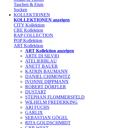
Taschen & Etuis
Socken
KOLLEKTIONEN
KOLLEKTIONEN anzeigen
CITY Kollektion
CRE Kollektion
RAP COLLECTION
POP Kollektion
ART Kollektion
ART Kollektion anzeigen
ARTE DI SILVIO
ATELIERBLAU
ANETT BAUER
KATRIN BAUMANN
DANIEL CHIMOWITZ
IVONNE DIPPMANN
ROBERT DÖRFLER
DUSTART
STEPHAN FLOMMERSFELD
WILHELM FREDERKING
ARI FUCHS
GARLIX
SEBASTIAN GÖGEL
RITA GOLDSCHMIDT
GRR WEST