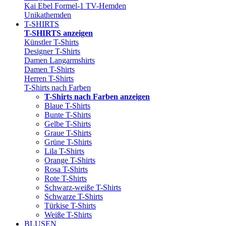
Kai Ebel Formel-1 TV-Hemden
Unikathemden
T-SHIRTS
T-SHIRTS anzeigen
Künstler T-Shirts
Designer T-Shirts
Damen Langarmshirts
Damen T-Shirts
Herren T-Shirts
T-Shirts nach Farben
T-Shirts nach Farben anzeigen
Blaue T-Shirts
Bunte T-Shirts
Gelbe T-Shirts
Graue T-Shirts
Grüne T-Shirts
Lila T-Shirts
Orange T-Shirts
Rosa T-Shirts
Rote T-Shirts
Schwarz-weiße T-Shirts
Schwarze T-Shirts
Türkise T-Shirts
Weiße T-Shirts
BLUSEN