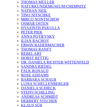
THOMAS MÜLLER
NATURKUNDEMUSEUM CHEMNITZ
NATHAN NEIL
TINO NITSCHKE
MIRCO NONTSCHEW
OSMAR OSTEN
HYAZINTH PAKULLA
PETER PIEK
ANNA POTIEVSKY
ILIAN RACHOV
ERWIN RADERMACHER
THOMAS RANFT
REBEL ART
HORST RETTIG
DR. DANIELA RICHTER-WITTENFELD
SANDRA RIEDEL
FALK RONALD
ROSE ADDAMS
BARBARA SCHAUß
LUISA SCHELLENBERGER
DANIELA SCHIECK
STEFFI SCHILLING
ANDREAS SCHMIDT
HERBERT STECHER
KLAUS SÜß