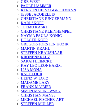
GRR WEST
PAULE HAMMER
KERSTIN HEINZE-GROHMANN
JESSE JACOBELLIS
CHRISTIANE JUNGERMANN
KARLSKOPF
TEEMU KASKI
CHRISTIANE KLEINHEMPEL
NAYMA PAULA KÖNIG
HOLGER KOPP
GREGOR-TORSTEN KOZIK
MARTIN KRAHL
STEFFEN KRAUSHAAR
KRONENKREUZ
SARAH LEIMCKE
KAY LEO LEONHARDT
LISA MONA
RALF LÖHR
HEINZ W. LOTZ
MADAME LARY
FRANK MAIBIER
SIMON MALINOWSKY
CHRISTIAN MANSS
MICHAEL FISCHER-ART
STEFFEN MÜLLER