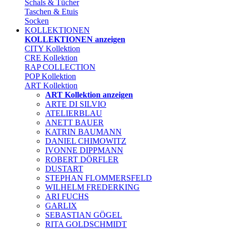
Schals & Tücher
Taschen & Etuis
Socken
KOLLEKTIONEN
KOLLEKTIONEN anzeigen
CITY Kollektion
CRE Kollektion
RAP COLLECTION
POP Kollektion
ART Kollektion
ART Kollektion anzeigen
ARTE DI SILVIO
ATELIERBLAU
ANETT BAUER
KATRIN BAUMANN
DANIEL CHIMOWITZ
IVONNE DIPPMANN
ROBERT DÖRFLER
DUSTART
STEPHAN FLOMMERSFELD
WILHELM FREDERKING
ARI FUCHS
GARLIX
SEBASTIAN GÖGEL
RITA GOLDSCHMIDT