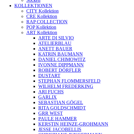
Socken
KOLLEKTIONEN
CITY Kollektion
CRE Kollektion
RAP COLLECTION
POP Kollektion
ART Kollektion
ARTE DI SILVIO
ATELIERBLAU
ANETT BAUER
KATRIN BAUMANN
DANIEL CHIMOWITZ
IVONNE DIPPMANN
ROBERT DÖRFLER
DUSTART
STEPHAN FLOMMERSFELD
WILHELM FREDERKING
ARI FUCHS
GARLIX
SEBASTIAN GÖGEL
RITA GOLDSCHMIDT
GRR WEST
PAULE HAMMER
KERSTIN HEINZE-GROHMANN
JESSE JACOBELLIS