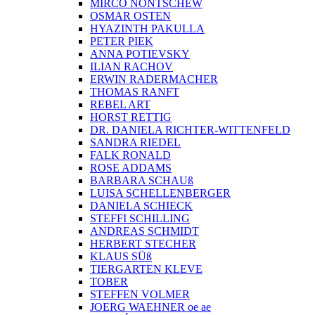
MIRCO NONTSCHEW
OSMAR OSTEN
HYAZINTH PAKULLA
PETER PIEK
ANNA POTIEVSKY
ILIAN RACHOV
ERWIN RADERMACHER
THOMAS RANFT
REBEL ART
HORST RETTIG
DR. DANIELA RICHTER-WITTENFELD
SANDRA RIEDEL
FALK RONALD
ROSE ADDAMS
BARBARA SCHAUß
LUISA SCHELLENBERGER
DANIELA SCHIECK
STEFFI SCHILLING
ANDREAS SCHMIDT
HERBERT STECHER
KLAUS SÜß
TIERGARTEN KLEVE
TOBER
STEFFEN VOLMER
JOERG WAEHNER oe ae