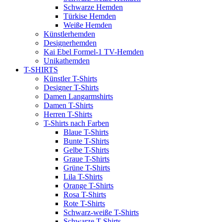
Schwarze Hemden
Türkise Hemden
Weiße Hemden
Künstlerhemden
Designerhemden
Kai Ebel Formel-1 TV-Hemden
Unikathemden
T-SHIRTS
Künstler T-Shirts
Designer T-Shirts
Damen Langarmshirts
Damen T-Shirts
Herren T-Shirts
T-Shirts nach Farben
Blaue T-Shirts
Bunte T-Shirts
Gelbe T-Shirts
Graue T-Shirts
Grüne T-Shirts
Lila T-Shirts
Orange T-Shirts
Rosa T-Shirts
Rote T-Shirts
Schwarz-weiße T-Shirts
Schwarze T-Shirts