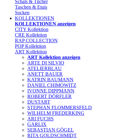
Schals & Tücher
Taschen & Etuis
Socken
KOLLEKTIONEN
KOLLEKTIONEN anzeigen
CITY Kollektion
CRE Kollektion
RAP COLLECTION
POP Kollektion
ART Kollektion
ART Kollektion anzeigen
ARTE DI SILVIO
ATELIERBLAU
ANETT BAUER
KATRIN BAUMANN
DANIEL CHIMOWITZ
IVONNE DIPPMANN
ROBERT DÖRFLER
DUSTART
STEPHAN FLOMMERSFELD
WILHELM FREDERKING
ARI FUCHS
GARLIX
SEBASTIAN GÖGEL
RITA GOLDSCHMIDT