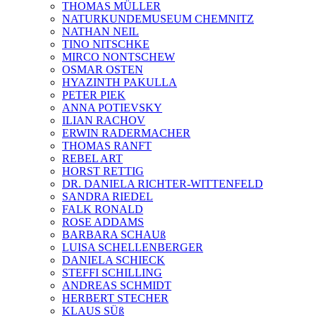
THOMAS MÜLLER
NATURKUNDEMUSEUM CHEMNITZ
NATHAN NEIL
TINO NITSCHKE
MIRCO NONTSCHEW
OSMAR OSTEN
HYAZINTH PAKULLA
PETER PIEK
ANNA POTIEVSKY
ILIAN RACHOV
ERWIN RADERMACHER
THOMAS RANFT
REBEL ART
HORST RETTIG
DR. DANIELA RICHTER-WITTENFELD
SANDRA RIEDEL
FALK RONALD
ROSE ADDAMS
BARBARA SCHAUß
LUISA SCHELLENBERGER
DANIELA SCHIECK
STEFFI SCHILLING
ANDREAS SCHMIDT
HERBERT STECHER
KLAUS SÜß