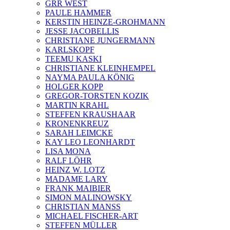
GRR WEST
PAULE HAMMER
KERSTIN HEINZE-GROHMANN
JESSE JACOBELLIS
CHRISTIANE JUNGERMANN
KARLSKOPF
TEEMU KASKI
CHRISTIANE KLEINHEMPEL
NAYMA PAULA KÖNIG
HOLGER KOPP
GREGOR-TORSTEN KOZIK
MARTIN KRAHL
STEFFEN KRAUSHAAR
KRONENKREUZ
SARAH LEIMCKE
KAY LEO LEONHARDT
LISA MONA
RALF LÖHR
HEINZ W. LOTZ
MADAME LARY
FRANK MAIBIER
SIMON MALINOWSKY
CHRISTIAN MANSS
MICHAEL FISCHER-ART
STEFFEN MÜLLER