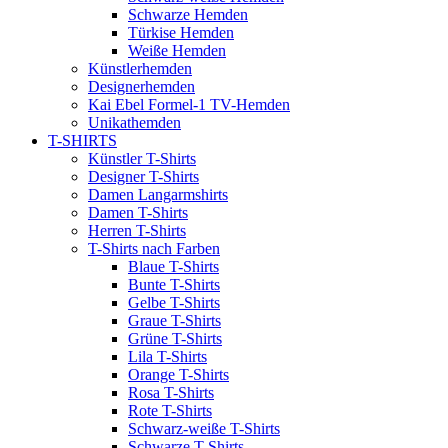
Schwarze Hemden
Türkise Hemden
Weiße Hemden
Künstlerhemden
Designerhemden
Kai Ebel Formel-1 TV-Hemden
Unikathemden
T-SHIRTS
Künstler T-Shirts
Designer T-Shirts
Damen Langarmshirts
Damen T-Shirts
Herren T-Shirts
T-Shirts nach Farben
Blaue T-Shirts
Bunte T-Shirts
Gelbe T-Shirts
Graue T-Shirts
Grüne T-Shirts
Lila T-Shirts
Orange T-Shirts
Rosa T-Shirts
Rote T-Shirts
Schwarz-weiße T-Shirts
Schwarze T-Shirts