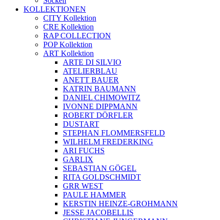
Socken
KOLLEKTIONEN
CITY Kollektion
CRE Kollektion
RAP COLLECTION
POP Kollektion
ART Kollektion
ARTE DI SILVIO
ATELIERBLAU
ANETT BAUER
KATRIN BAUMANN
DANIEL CHIMOWITZ
IVONNE DIPPMANN
ROBERT DÖRFLER
DUSTART
STEPHAN FLOMMERSFELD
WILHELM FREDERKING
ARI FUCHS
GARLIX
SEBASTIAN GÖGEL
RITA GOLDSCHMIDT
GRR WEST
PAULE HAMMER
KERSTIN HEINZE-GROHMANN
JESSE JACOBELLIS