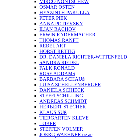
MIRCO NONTSCHEW
OSMAR OSTEN
HYAZINTH PAKULLA
PETER PIEK
ANNA POTIEVSKY
ILIAN RACHOV
ERWIN RADERMACHER
THOMAS RANFT
REBEL ART
HORST RETTIG
DR. DANIELA RICHTER-WITTENFELD
SANDRA RIEDEL
FALK RONALD
ROSE ADDAMS
BARBARA SCHAUß
LUISA SCHELLENBERGER
DANIELA SCHIECK
STEFFI SCHILLING
ANDREAS SCHMIDT
HERBERT STECHER
KLAUS SÜß
TIERGARTEN KLEVE
TOBER
STEFFEN VOLMER
JOERG WAEHNER oe ae