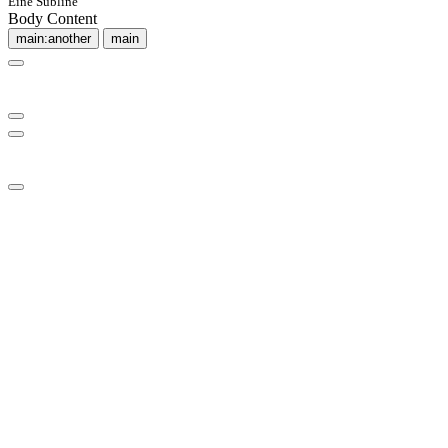
Eine Subline
Body Content
main:another
main