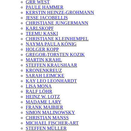
GRR WEST
PAULE HAMMER
KERSTIN HEINZE-GROHMANN
JESSE JACOBELLIS
CHRISTIANE JUNGERMANN
KARLSKOPF
TEEMU KASKI
CHRISTIANE KLEINHEMPEL
NAYMA PAULA KÖNIG
HOLGER KOPP
GREGOR-TORSTEN KOZIK
MARTIN KRAHL
STEFFEN KRAUSHAAR
KRONENKREUZ
SARAH LEIMCKE
KAY LEO LEONHARDT
LISA MONA
RALF LÖHR
HEINZ W. LOTZ
MADAME LARY
FRANK MAIBIER
SIMON MALINOWSKY
CHRISTIAN MANSS
MICHAEL FISCHER-ART
STEFFEN MÜLLER