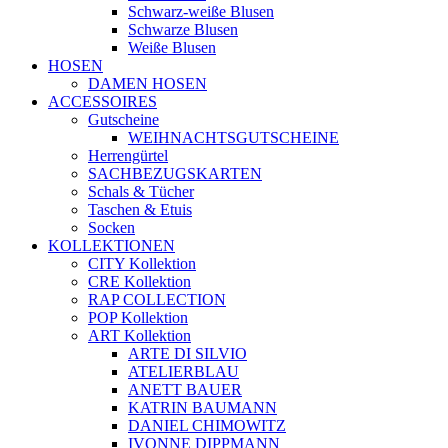
Schwarz-weiße Blusen
Schwarze Blusen
Weiße Blusen
HOSEN
DAMEN HOSEN
ACCESSOIRES
Gutscheine
WEIHNACHTSGUTSCHEINE
Herrengürtel
SACHBEZUGSKARTEN
Schals & Tücher
Taschen & Etuis
Socken
KOLLEKTIONEN
CITY Kollektion
CRE Kollektion
RAP COLLECTION
POP Kollektion
ART Kollektion
ARTE DI SILVIO
ATELIERBLAU
ANETT BAUER
KATRIN BAUMANN
DANIEL CHIMOWITZ
IVONNE DIPPMANN