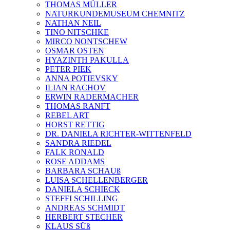
THOMAS MÜLLER
NATURKUNDEMUSEUM CHEMNITZ
NATHAN NEIL
TINO NITSCHKE
MIRCO NONTSCHEW
OSMAR OSTEN
HYAZINTH PAKULLA
PETER PIEK
ANNA POTIEVSKY
ILIAN RACHOV
ERWIN RADERMACHER
THOMAS RANFT
REBEL ART
HORST RETTIG
DR. DANIELA RICHTER-WITTENFELD
SANDRA RIEDEL
FALK RONALD
ROSE ADDAMS
BARBARA SCHAUß
LUISA SCHELLENBERGER
DANIELA SCHIECK
STEFFI SCHILLING
ANDREAS SCHMIDT
HERBERT STECHER
KLAUS SÜß