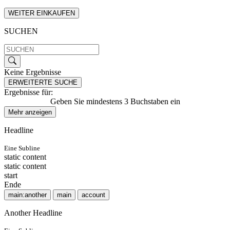
WEITER EINKAUFEN
SUCHEN
Keine Ergebnisse
ERWEITERTE SUCHE
Ergebnisse für:
Geben Sie mindestens 3 Buchstaben ein
Mehr anzeigen
Headline
Eine Subline
static content
static content
start
Ende
main:another
main
account
Another Headline