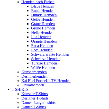
Hemden nach Farben
Blaue Hemden
Bunte Hemden
Dunkle Hemden
Gelbe Hemden
Graue Hemden
Grüne Hemden
Helle Hemden
Lila Hemden
Orange Hemden
Rosa Hemden
Rote Hemden
Schwarz-weiße Hemden
Schwarze Hemden
Türkise Hemden
Weiße Hemden
Künstlerhemden
Designerhemden
Kai Ebel Formel-1 TV-Hemden
Unikathemden
T-SHIRTS
Künstler T-Shirts
Designer T-Shirts
Damen Langarmshirts
Damen T-Shirts