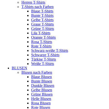
Herren T-Shirts
T-Shirts nach Farben
Blaue T-Shirts
Bunte T-Shirts
Gelbe T-Shirts
Graue T-Shirts
Grüne T-Shirts
Lila T-Shirts
Orange T-Shirts
Rosa T-Shirts
Rote T-Shirts
Schwarz-weiße T-Shirts
Schwarze T-Shirts
Türkise T-Shirts
Weiße T-Shirts
BLUSEN
Blusen nach Farben
Blaue Blusen
Bunte Blusen
Dunkle Blusen
Gelbe Blusen
Grüne Blusen
Helle Blusen
Rosa Blusen
Rote Blusen