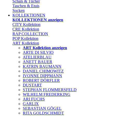
Schals & Tücher
Taschen & Etuis
Socken
KOLLEKTIONEN
KOLLEKTIONEN anzeigen
CITY Kollektion
CRE Kollektion
RAP COLLECTION
POP Kollektion
ART Kollektion
ART Kollektion anzeigen
ARTE DI SILVIO
ATELIERBLAU
ANETT BAUER
KATRIN BAUMANN
DANIEL CHIMOWITZ
IVONNE DIPPMANN
ROBERT DÖRFLER
DUSTART
STEPHAN FLOMMERSFELD
WILHELM FREDERKING
ARI FUCHS
GARLIX
SEBASTIAN GÖGEL
RITA GOLDSCHMIDT