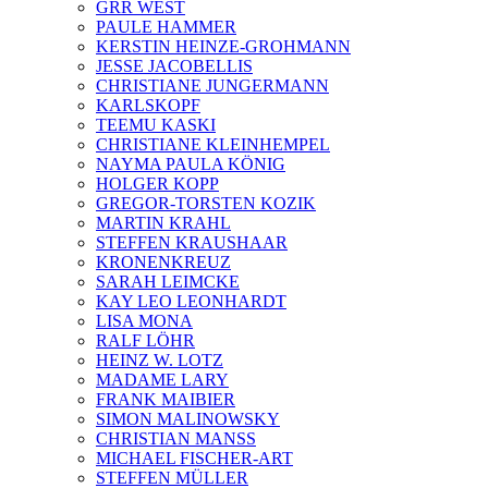
GRR WEST
PAULE HAMMER
KERSTIN HEINZE-GROHMANN
JESSE JACOBELLIS
CHRISTIANE JUNGERMANN
KARLSKOPF
TEEMU KASKI
CHRISTIANE KLEINHEMPEL
NAYMA PAULA KÖNIG
HOLGER KOPP
GREGOR-TORSTEN KOZIK
MARTIN KRAHL
STEFFEN KRAUSHAAR
KRONENKREUZ
SARAH LEIMCKE
KAY LEO LEONHARDT
LISA MONA
RALF LÖHR
HEINZ W. LOTZ
MADAME LARY
FRANK MAIBIER
SIMON MALINOWSKY
CHRISTIAN MANSS
MICHAEL FISCHER-ART
STEFFEN MÜLLER