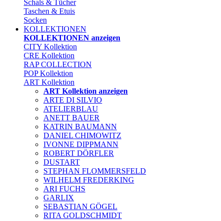
Schals & Tücher
Taschen & Etuis
Socken
KOLLEKTIONEN
KOLLEKTIONEN anzeigen
CITY Kollektion
CRE Kollektion
RAP COLLECTION
POP Kollektion
ART Kollektion
ART Kollektion anzeigen
ARTE DI SILVIO
ATELIERBLAU
ANETT BAUER
KATRIN BAUMANN
DANIEL CHIMOWITZ
IVONNE DIPPMANN
ROBERT DÖRFLER
DUSTART
STEPHAN FLOMMERSFELD
WILHELM FREDERKING
ARI FUCHS
GARLIX
SEBASTIAN GÖGEL
RITA GOLDSCHMIDT