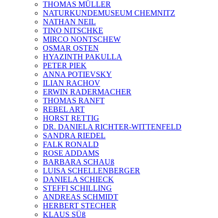
THOMAS MÜLLER
NATURKUNDEMUSEUM CHEMNITZ
NATHAN NEIL
TINO NITSCHKE
MIRCO NONTSCHEW
OSMAR OSTEN
HYAZINTH PAKULLA
PETER PIEK
ANNA POTIEVSKY
ILIAN RACHOV
ERWIN RADERMACHER
THOMAS RANFT
REBEL ART
HORST RETTIG
DR. DANIELA RICHTER-WITTENFELD
SANDRA RIEDEL
FALK RONALD
ROSE ADDAMS
BARBARA SCHAUß
LUISA SCHELLENBERGER
DANIELA SCHIECK
STEFFI SCHILLING
ANDREAS SCHMIDT
HERBERT STECHER
KLAUS SÜß