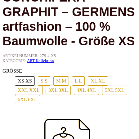
GRAPHIT – GERMENS
artfashion – 100 %
Baumwolle - Größe XS
ARTIKELNUMMER:
279-4-XS
KATEGORIE:
ART Kollektion
GRÖSSE
XS
XS
S
S
M
M
L
L
XL
XL
XXL
XXL
3XL
3XL
4XL
4XL
5XL
5XL
6XL
6XL