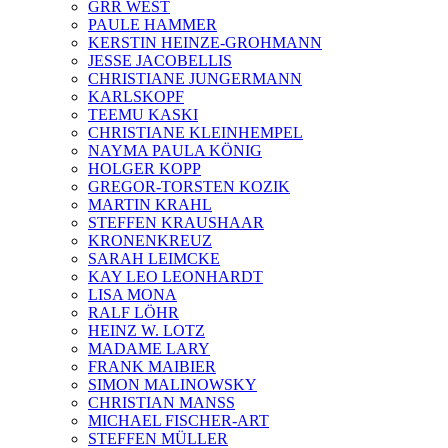
GRR WEST
PAULE HAMMER
KERSTIN HEINZE-GROHMANN
JESSE JACOBELLIS
CHRISTIANE JUNGERMANN
KARLSKOPF
TEEMU KASKI
CHRISTIANE KLEINHEMPEL
NAYMA PAULA KÖNIG
HOLGER KOPP
GREGOR-TORSTEN KOZIK
MARTIN KRAHL
STEFFEN KRAUSHAAR
KRONENKREUZ
SARAH LEIMCKE
KAY LEO LEONHARDT
LISA MONA
RALF LÖHR
HEINZ W. LOTZ
MADAME LARY
FRANK MAIBIER
SIMON MALINOWSKY
CHRISTIAN MANSS
MICHAEL FISCHER-ART
STEFFEN MÜLLER