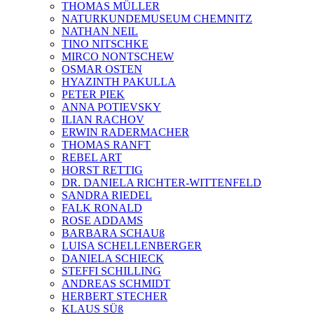
THOMAS MÜLLER
NATURKUNDEMUSEUM CHEMNITZ
NATHAN NEIL
TINO NITSCHKE
MIRCO NONTSCHEW
OSMAR OSTEN
HYAZINTH PAKULLA
PETER PIEK
ANNA POTIEVSKY
ILIAN RACHOV
ERWIN RADERMACHER
THOMAS RANFT
REBEL ART
HORST RETTIG
DR. DANIELA RICHTER-WITTENFELD
SANDRA RIEDEL
FALK RONALD
ROSE ADDAMS
BARBARA SCHAUß
LUISA SCHELLENBERGER
DANIELA SCHIECK
STEFFI SCHILLING
ANDREAS SCHMIDT
HERBERT STECHER
KLAUS SÜß