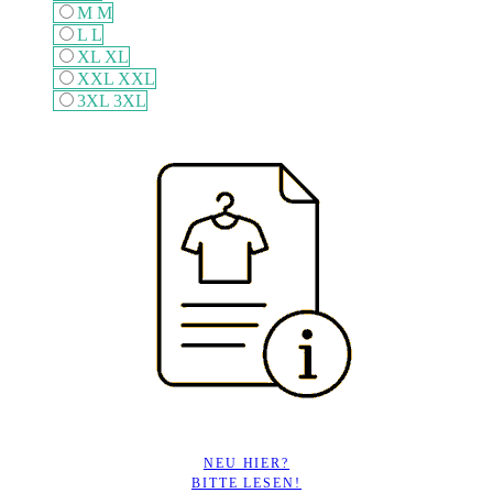
M
M
L
L
XL
XL
XXL
XXL
3XL
3XL
NEU HIER?
BITTE LESEN!