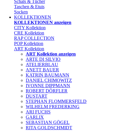
Schals & Tücher
Taschen & Etuis
Socken
KOLLEKTIONEN
KOLLEKTIONEN anzeigen
CITY Kollektion
CRE Kollektion
RAP COLLECTION
POP Kollektion
ART Kollektion
ART Kollektion anzeigen
ARTE DI SILVIO
ATELIERBLAU
ANETT BAUER
KATRIN BAUMANN
DANIEL CHIMOWITZ
IVONNE DIPPMANN
ROBERT DÖRFLER
DUSTART
STEPHAN FLOMMERSFELD
WILHELM FREDERKING
ARI FUCHS
GARLIX
SEBASTIAN GÖGEL
RITA GOLDSCHMIDT