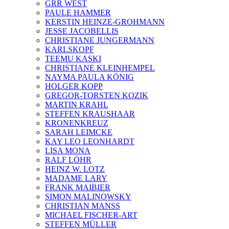
GRR WEST
PAULE HAMMER
KERSTIN HEINZE-GROHMANN
JESSE JACOBELLIS
CHRISTIANE JUNGERMANN
KARLSKOPF
TEEMU KASKI
CHRISTIANE KLEINHEMPEL
NAYMA PAULA KÖNIG
HOLGER KOPP
GREGOR-TORSTEN KOZIK
MARTIN KRAHL
STEFFEN KRAUSHAAR
KRONENKREUZ
SARAH LEIMCKE
KAY LEO LEONHARDT
LISA MONA
RALF LÖHR
HEINZ W. LOTZ
MADAME LARY
FRANK MAIBIER
SIMON MALINOWSKY
CHRISTIAN MANSS
MICHAEL FISCHER-ART
STEFFEN MÜLLER