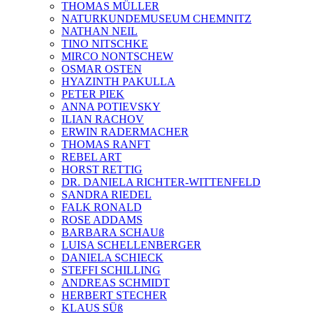
THOMAS MÜLLER
NATURKUNDEMUSEUM CHEMNITZ
NATHAN NEIL
TINO NITSCHKE
MIRCO NONTSCHEW
OSMAR OSTEN
HYAZINTH PAKULLA
PETER PIEK
ANNA POTIEVSKY
ILIAN RACHOV
ERWIN RADERMACHER
THOMAS RANFT
REBEL ART
HORST RETTIG
DR. DANIELA RICHTER-WITTENFELD
SANDRA RIEDEL
FALK RONALD
ROSE ADDAMS
BARBARA SCHAUß
LUISA SCHELLENBERGER
DANIELA SCHIECK
STEFFI SCHILLING
ANDREAS SCHMIDT
HERBERT STECHER
KLAUS SÜß