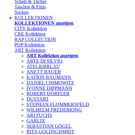
Schals & Tücher
Taschen & Etuis
Socken
KOLLEKTIONEN
KOLLEKTIONEN anzeigen
CITY Kollektion
CRE Kollektion
RAP COLLECTION
POP Kollektion
ART Kollektion
ART Kollektion anzeigen
ARTE DI SILVIO
ATELIERBLAU
ANETT BAUER
KATRIN BAUMANN
DANIEL CHIMOWITZ
IVONNE DIPPMANN
ROBERT DÖRFLER
DUSTART
STEPHAN FLOMMERSFELD
WILHELM FREDERKING
ARI FUCHS
GARLIX
SEBASTIAN GÖGEL
RITA GOLDSCHMIDT