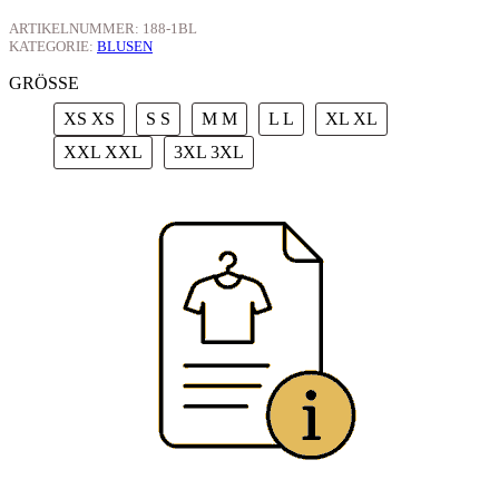
ARTIKELNUMMER:
188-1BL
KATEGORIE:
BLUSEN
GRÖSSE
XS
XS
S
S
M
M
L
L
XL
XL
XXL
XXL
3XL
3XL