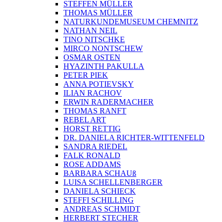
STEFFEN MÜLLER
THOMAS MÜLLER
NATURKUNDEMUSEUM CHEMNITZ
NATHAN NEIL
TINO NITSCHKE
MIRCO NONTSCHEW
OSMAR OSTEN
HYAZINTH PAKULLA
PETER PIEK
ANNA POTIEVSKY
ILIAN RACHOV
ERWIN RADERMACHER
THOMAS RANFT
REBEL ART
HORST RETTIG
DR. DANIELA RICHTER-WITTENFELD
SANDRA RIEDEL
FALK RONALD
ROSE ADDAMS
BARBARA SCHAUß
LUISA SCHELLENBERGER
DANIELA SCHIECK
STEFFI SCHILLING
ANDREAS SCHMIDT
HERBERT STECHER