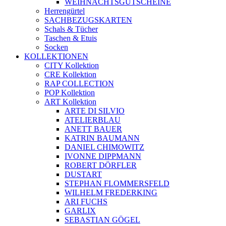
WEIHNACHTSGUTSCHEINE
Herrengürtel
SACHBEZUGSKARTEN
Schals & Tücher
Taschen & Etuis
Socken
KOLLEKTIONEN
CITY Kollektion
CRE Kollektion
RAP COLLECTION
POP Kollektion
ART Kollektion
ARTE DI SILVIO
ATELIERBLAU
ANETT BAUER
KATRIN BAUMANN
DANIEL CHIMOWITZ
IVONNE DIPPMANN
ROBERT DÖRFLER
DUSTART
STEPHAN FLOMMERSFELD
WILHELM FREDERKING
ARI FUCHS
GARLIX
SEBASTIAN GÖGEL