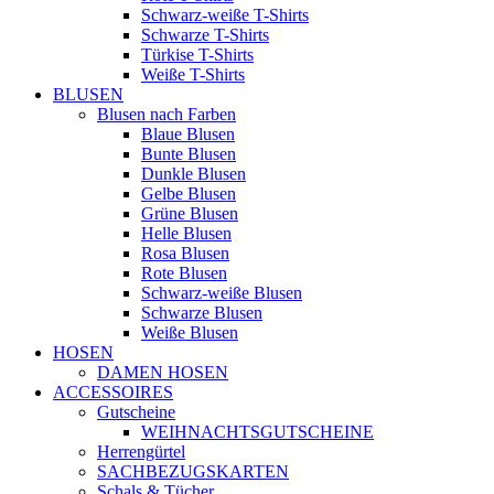
Schwarz-weiße T-Shirts
Schwarze T-Shirts
Türkise T-Shirts
Weiße T-Shirts
BLUSEN
Blusen nach Farben
Blaue Blusen
Bunte Blusen
Dunkle Blusen
Gelbe Blusen
Grüne Blusen
Helle Blusen
Rosa Blusen
Rote Blusen
Schwarz-weiße Blusen
Schwarze Blusen
Weiße Blusen
HOSEN
DAMEN HOSEN
ACCESSOIRES
Gutscheine
WEIHNACHTSGUTSCHEINE
Herrengürtel
SACHBEZUGSKARTEN
Schals & Tücher