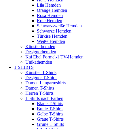
Lila Hemden
Orange Hemden
Rosa Hemden
Rote Hemden
Schwarz-weiße Hemden
Schwarze Hemden
Türkise Hemden
Weiße Hemden
Künstlerhemden
Designerhemden
Kai Ebel Formel-1 TV-Hemden
Unikathemden
T-SHIRTS
Künstler T-Shirts
Designer T-Shirts
Damen Langarmshirts
Damen T-Shirts
Herren T-Shirts
T-Shirts nach Farben
Blaue T-Shirts
Bunte T-Shirts
Gelbe T-Shirts
Graue T-Shirts
Grüne T-Shirts