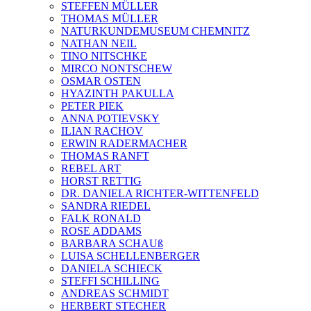
STEFFEN MÜLLER
THOMAS MÜLLER
NATURKUNDEMUSEUM CHEMNITZ
NATHAN NEIL
TINO NITSCHKE
MIRCO NONTSCHEW
OSMAR OSTEN
HYAZINTH PAKULLA
PETER PIEK
ANNA POTIEVSKY
ILIAN RACHOV
ERWIN RADERMACHER
THOMAS RANFT
REBEL ART
HORST RETTIG
DR. DANIELA RICHTER-WITTENFELD
SANDRA RIEDEL
FALK RONALD
ROSE ADDAMS
BARBARA SCHAUß
LUISA SCHELLENBERGER
DANIELA SCHIECK
STEFFI SCHILLING
ANDREAS SCHMIDT
HERBERT STECHER