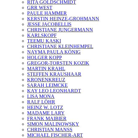
RITA GOLDSCHMIDT
GRR WEST
PAULE HAMMER
KERSTIN HEINZE-GROHMANN
JESSE JACOBELLIS
CHRISTIANE JUNGERMANN
KARLSKOPF
TEEMU KASKI
CHRISTIANE KLEINHEMPEL
NAYMA PAULA KÖNIG
HOLGER KOPP
GREGOR-TORSTEN KOZIK
MARTIN KRAHL
STEFFEN KRAUSHAAR
KRONENKREUZ
SARAH LEIMCKE
KAY LEO LEONHARDT
LISA MONA
RALF LÖHR
HEINZ W. LOTZ
MADAME LARY
FRANK MAIBIER
SIMON MALINOWSKY
CHRISTIAN MANSS
MICHAEL FISCHER-ART