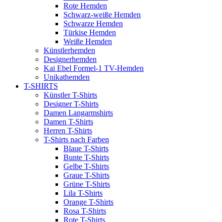
Rote Hemden
Schwarz-weiße Hemden
Schwarze Hemden
Türkise Hemden
Weiße Hemden
Künstlerhemden
Designerhemden
Kai Ebel Formel-1 TV-Hemden
Unikathemden
T-SHIRTS
Künstler T-Shirts
Designer T-Shirts
Damen Langarmshirts
Damen T-Shirts
Herren T-Shirts
T-Shirts nach Farben
Blaue T-Shirts
Bunte T-Shirts
Gelbe T-Shirts
Graue T-Shirts
Grüne T-Shirts
Lila T-Shirts
Orange T-Shirts
Rosa T-Shirts
Rote T-Shirts