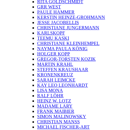
RITA GOLDSCHMIDT
GRR WEST
PAULE HAMMER
KERSTIN HEINZE-GROHMANN
JESSE JACOBELLIS
CHRISTIANE JUNGERMANN
KARLSKOPF
TEEMU KASKI
CHRISTIANE KLEINHEMPEL
NAYMA PAULA KÖNIG
HOLGER KOPP
GREGOR-TORSTEN KOZIK
MARTIN KRAHL
STEFFEN KRAUSHAAR
KRONENKREUZ
SARAH LEIMCKE
KAY LEO LEONHARDT
LISA MONA
RALF LÖHR
HEINZ W. LOTZ
MADAME LARY
FRANK MAIBIER
SIMON MALINOWSKY
CHRISTIAN MANSS
MICHAEL FISCHER-ART