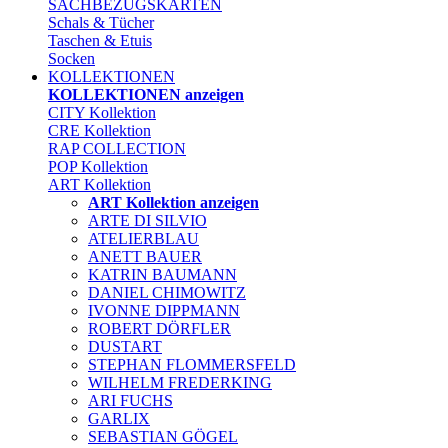
SACHBEZUGSKARTEN
Schals & Tücher
Taschen & Etuis
Socken
KOLLEKTIONEN
KOLLEKTIONEN anzeigen
CITY Kollektion
CRE Kollektion
RAP COLLECTION
POP Kollektion
ART Kollektion
ART Kollektion anzeigen
ARTE DI SILVIO
ATELIERBLAU
ANETT BAUER
KATRIN BAUMANN
DANIEL CHIMOWITZ
IVONNE DIPPMANN
ROBERT DÖRFLER
DUSTART
STEPHAN FLOMMERSFELD
WILHELM FREDERKING
ARI FUCHS
GARLIX
SEBASTIAN GÖGEL