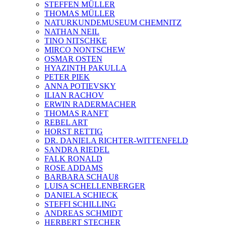
STEFFEN MÜLLER
THOMAS MÜLLER
NATURKUNDEMUSEUM CHEMNITZ
NATHAN NEIL
TINO NITSCHKE
MIRCO NONTSCHEW
OSMAR OSTEN
HYAZINTH PAKULLA
PETER PIEK
ANNA POTIEVSKY
ILIAN RACHOV
ERWIN RADERMACHER
THOMAS RANFT
REBEL ART
HORST RETTIG
DR. DANIELA RICHTER-WITTENFELD
SANDRA RIEDEL
FALK RONALD
ROSE ADDAMS
BARBARA SCHAUß
LUISA SCHELLENBERGER
DANIELA SCHIECK
STEFFI SCHILLING
ANDREAS SCHMIDT
HERBERT STECHER