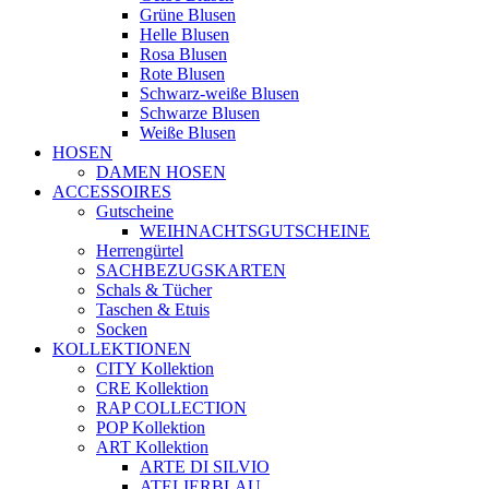
Grüne Blusen
Helle Blusen
Rosa Blusen
Rote Blusen
Schwarz-weiße Blusen
Schwarze Blusen
Weiße Blusen
HOSEN
DAMEN HOSEN
ACCESSOIRES
Gutscheine
WEIHNACHTSGUTSCHEINE
Herrengürtel
SACHBEZUGSKARTEN
Schals & Tücher
Taschen & Etuis
Socken
KOLLEKTIONEN
CITY Kollektion
CRE Kollektion
RAP COLLECTION
POP Kollektion
ART Kollektion
ARTE DI SILVIO
ATELIERBLAU