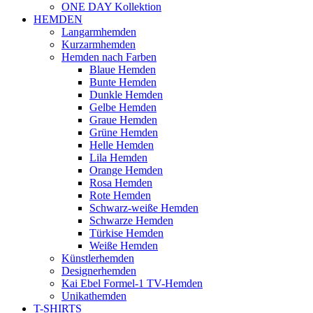
ONE DAY Kollektion
HEMDEN
Langarmhemden
Kurzarmhemden
Hemden nach Farben
Blaue Hemden
Bunte Hemden
Dunkle Hemden
Gelbe Hemden
Graue Hemden
Grüne Hemden
Helle Hemden
Lila Hemden
Orange Hemden
Rosa Hemden
Rote Hemden
Schwarz-weiße Hemden
Schwarze Hemden
Türkise Hemden
Weiße Hemden
Künstlerhemden
Designerhemden
Kai Ebel Formel-1 TV-Hemden
Unikathemden
T-SHIRTS