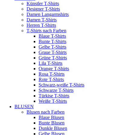
Künstler T-Shirts
Designer T-Shirts
Damen Langarmshirts
Damen T-Shirts
Herren T-Shirts
T-Shirts nach Farben
Blaue T-Shirts
Bunte T-Shirts
Gelbe T-Shirts
Graue T-Shirts
Grüne T-Shirts
Lila T-Shirts
Orange T-Shirts
Rosa T-Shirts
Rote T-Shirts
Schwarz-weiße T-Shirts
Schwarze T-Shirts
Türkise T-Shirts
Weiße T-Shirts
BLUSEN
Blusen nach Farben
Blaue Blusen
Bunte Blusen
Dunkle Blusen
Gelbe Blusen