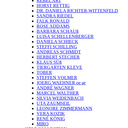
REBEL ART
HORST RETTIG
DR. DANIELA RICHTER-WITTENFELD
SANDRA RIEDEL
FALK RONALD
ROSE ADDAMS
BARBARA SCHAUß
LUISA SCHELLENBERGER
DANIELA SCHIECK
STEFFI SCHILLING
ANDREAS SCHMIDT
HERBERT STECHER
KLAUS SÜß
TIERGARTEN KLEVE
TOBER
STEFFEN VOLMER
JOERG WAEHNER oe ae
ANDRÉ WAGNER
MARCEL WALTHER
SILVIA WEIDENBACH
UTA ZAUMSEIL
LEONORE ZIMMERMANN
VERA KOZIK
RENÉ KÖNIG
MIRO