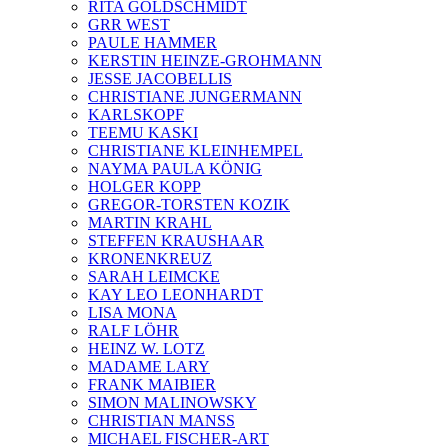
RITA GOLDSCHMIDT
GRR WEST
PAULE HAMMER
KERSTIN HEINZE-GROHMANN
JESSE JACOBELLIS
CHRISTIANE JUNGERMANN
KARLSKOPF
TEEMU KASKI
CHRISTIANE KLEINHEMPEL
NAYMA PAULA KÖNIG
HOLGER KOPP
GREGOR-TORSTEN KOZIK
MARTIN KRAHL
STEFFEN KRAUSHAAR
KRONENKREUZ
SARAH LEIMCKE
KAY LEO LEONHARDT
LISA MONA
RALF LÖHR
HEINZ W. LOTZ
MADAME LARY
FRANK MAIBIER
SIMON MALINOWSKY
CHRISTIAN MANSS
MICHAEL FISCHER-ART