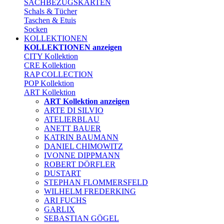
SACHBEZUGSKARTEN
Schals & Tücher
Taschen & Etuis
Socken
KOLLEKTIONEN
KOLLEKTIONEN anzeigen
CITY Kollektion
CRE Kollektion
RAP COLLECTION
POP Kollektion
ART Kollektion
ART Kollektion anzeigen
ARTE DI SILVIO
ATELIERBLAU
ANETT BAUER
KATRIN BAUMANN
DANIEL CHIMOWITZ
IVONNE DIPPMANN
ROBERT DÖRFLER
DUSTART
STEPHAN FLOMMERSFELD
WILHELM FREDERKING
ARI FUCHS
GARLIX
SEBASTIAN GÖGEL