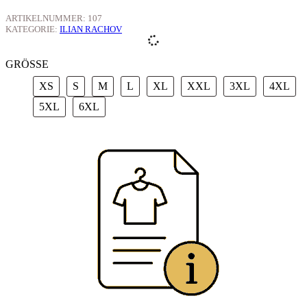
ARTIKELNUMMER:
107
KATEGORIE:
ILIAN RACHOV
GRÖSSE
XS
S
M
L
XL
XXL
3XL
4X
XS
S
M
L
XL
XXL
3XL
4XL
5XL
6XL
5XL
6XL