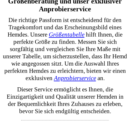
unseren Pflegehinweisen. Waschen Sie es
grundsätzlich nur mit Colorwaschmittel, damit die
Farben lebendig und der Stoff geschmeidig bleibt.
Achten Sie auf die richtige Pflegehinweise
(Manschette Farbe Stoff Zusammensetzung
Artikelnummer Pflegehinweise, Kragen
Manschette Farbe Stoff Zusammensetzung) die auf
dem Etikett Ihres Hemdes angegeben sind.
Unsere Hemden sind pflegeleicht und behalten
auch nach vielen Wäschen ihre Leuchtkraft.
Weitere Informationen finden Sie auf unserer Seite
zu
Waschempfehlungen
.
Durch die Beachtung dieser Pflegehinweise bleibt
die hohe Qualität und das einzigartige Design
Ihres GERMENS Hemdes über lange Zeit erhalten.