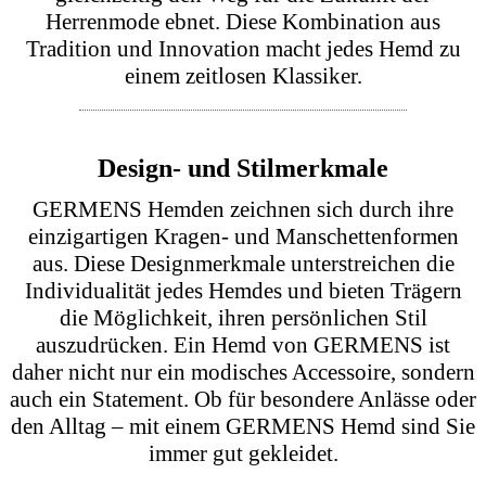
zugeschnitten und genäht. Dieses traditionelle
Handwerk garantiert eine perfekte Passform und
eine exzellente Verarbeitung. Jedes Detail, von der
Kragenform bis zur Manschette, wird mit größter
Sorgfalt ausgewählt, um den hohen Ansprüchen an
Qualität und Ästhetik gerecht zu werden. Dies
macht unsere Herren Hemd Gelb besonders
wertvoll und einzigartig.
Die Historie des Hemdes
Das Herrenhemd hat eine lange Geschichte, die
sich über Jahrhunderte erstreckt. GERMENS baut
auf dieser Tradition auf und bringt sie mit
innovativen Designs und Techniken in die
Gegenwart. Unsere Kollektion Herren Hemd Gelb
zollt der Vergangenheit Tribut, während sie