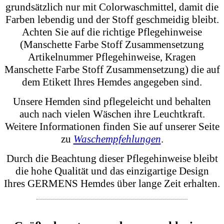
interessante Kontraste bilden. Dies verleiht jedem
Hemd einen besonderen Charakter und ermöglicht
es Ihnen, ein echtes Statement zu setzen. Achten
Sie dabei auf die richtige Farbe Stoff
Zusammensetzung Artikelnummer, die auf jedem
Hemd angegeben ist, um die exzellente Qualität zu
erkennen.
Weitere Informationen zu unserem aufwändigen
Produktionsprozess finden Sie auf unserer Seite
zur
Produktion GERMENS Hemden und Blusen
und
Textildruck und Textilveredelung
.
Pflegehinweise
Um die Langlebigkeit und Schönheit Ihres
GERMENS Hemdes zu bewahren, folgen Sie