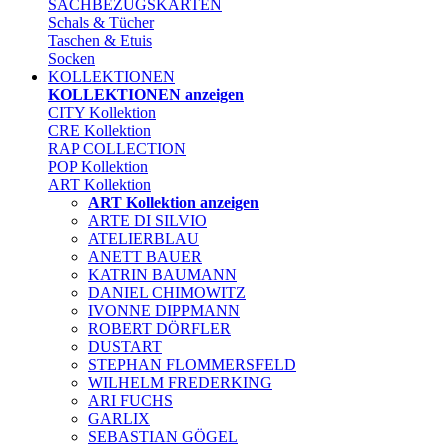
SACHBEZUGSKARTEN
Schals & Tücher
Taschen & Etuis
Socken
KOLLEKTIONEN
KOLLEKTIONEN anzeigen
CITY Kollektion
CRE Kollektion
RAP COLLECTION
POP Kollektion
ART Kollektion
ART Kollektion anzeigen
ARTE DI SILVIO
ATELIERBLAU
ANETT BAUER
KATRIN BAUMANN
DANIEL CHIMOWITZ
IVONNE DIPPMANN
ROBERT DÖRFLER
DUSTART
STEPHAN FLOMMERSFELD
WILHELM FREDERKING
ARI FUCHS
GARLIX
SEBASTIAN GÖGEL