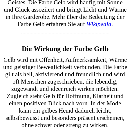
auch im privaten Kontext getragen werden
können. GERMENS hebt sich in diesem Bereich
besonders ab, indem es traditionelle Hemden neu
definiert. Durch die Vereinigung von Kunst und
Handwerkskunst entstehen einzigartige
Kleidungsstücke, die Persönlichkeit und Stil
ausdrücken. Ein
gelbes Hemd
von GERMENS ist
nicht nur ein modisches Statement, sondern auch
ein Zeugnis für Qualität und Kreativität.
Wofür steht Gelb?
Gelb ist eine Farbe, die Optimismus, Energie und
Kreativität symbolisiert. Ein gelbes Hemd strahlt
Lebensfreude aus und setzt ein klares modisches
Statement. GERMENS gelbe Hemden für Herren
sind daher mehr als nur Kleidungsstücke; sie sind