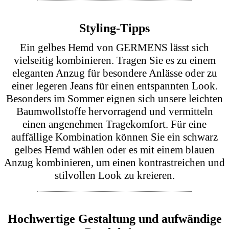
gleichzeitig den Weg für die Zukunft der
Herrenmode ebnet. Diese Kombination aus
Tradition und Innovation macht jedes Hemd zu
einem zeitlosen Klassiker.
Design- und Stilmerkmale
GERMENS Hemden zeichnen sich durch ihre
einzigartigen Kragen- und Manschettenformen
aus. Diese Designmerkmale unterstreichen die
Individualität jedes Hemdes und bieten Trägern
die Möglichkeit, ihren persönlichen Stil
auszudrücken. Ein Hemd von GERMENS ist
daher nicht nur ein modisches Accessoire, sondern
auch ein Statement. Ob für besondere Anlässe oder
den Alltag – mit einem GERMENS Hemd sind Sie
immer gut gekleidet.