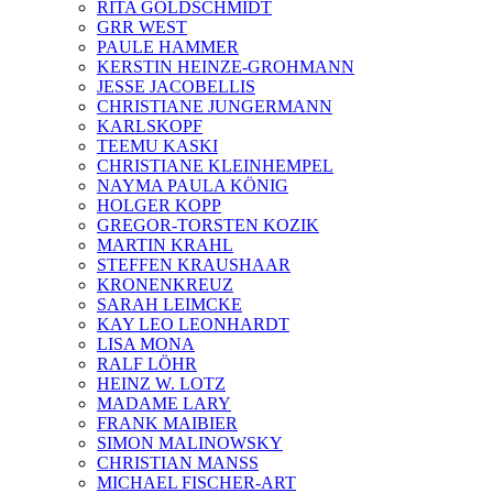
RITA GOLDSCHMIDT
GRR WEST
PAULE HAMMER
KERSTIN HEINZE-GROHMANN
JESSE JACOBELLIS
CHRISTIANE JUNGERMANN
KARLSKOPF
TEEMU KASKI
CHRISTIANE KLEINHEMPEL
NAYMA PAULA KÖNIG
HOLGER KOPP
GREGOR-TORSTEN KOZIK
MARTIN KRAHL
STEFFEN KRAUSHAAR
KRONENKREUZ
SARAH LEIMCKE
KAY LEO LEONHARDT
LISA MONA
RALF LÖHR
HEINZ W. LOTZ
MADAME LARY
FRANK MAIBIER
SIMON MALINOWSKY
CHRISTIAN MANSS
MICHAEL FISCHER-ART