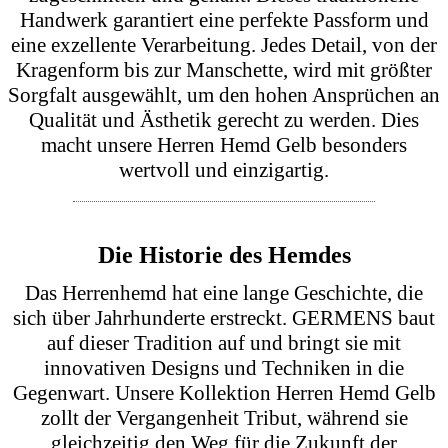
Die Produktion der GERMENS Hemden findet in
Sachsen statt, wo traditionelle Druckverfahren mit
moderner Technologie kombiniert werden. Die
hochwertige Veredelung der Stoffe sorgt für eine
außergewöhnliche Haptik und Langlebigkeit.
Unsere Hemden bestehen aus 100% Baumwolle,
die in Sachsen gewebt, bedruckt und veredelt
wird, um höchste Qualität zu gewährleisten.
Dank dieser sorgfältigen Verarbeitung fühlen sich
unsere gelben Hemden Herren das ganze Jahr über
leicht und bequem an, egal ob es im Winter kalt
oder im Sommer heiß ist.
Handwerkliche Fertigung
In der Manufaktur werden die Hemden von Hand