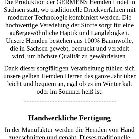
ohne schwer oder streng zu wirken.
Die Geburt eines GERMENS Hemdes
Jedes GERMENS Hemd beginnt als leere
Leinwand, die von Künstlern mit originellen
Kunstwerken zum Leben erweckt wird. Diese
Kunstwerke werden digitalisiert und dienen als
Vorlagen für den Druck auf hochwertige
Baumwollstoffe. Dieser Prozess garantiert, dass
jedes gelbes Hemd Herren ein Unikat ist, das
Kunst und Mode in sich vereint. Die Designs sind
einzigartig und auffällig, was jedes Hemd zu
einem besonderen Stück macht.
Qualitätsstoffe aus Sachsen