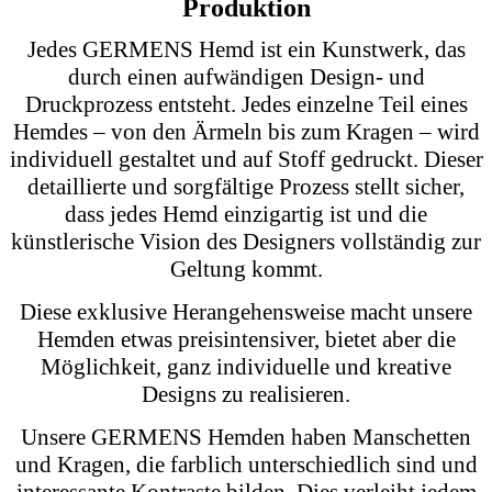
Styling-Tipps
Ein gelbes Hemd von GERMENS lässt sich
vielseitig kombinieren. Tragen Sie es zu einem
eleganten Anzug für besondere Anlässe oder zu
einer legeren Jeans für einen entspannten Look.
Besonders im Sommer eignen sich unsere leichten
Baumwollstoffe hervorragend und vermitteln
einen angenehmen Tragekomfort. Für eine
auffällige Kombination können Sie ein schwarz
gelbes Hemd wählen oder es mit einem blauen
Anzug kombinieren, um einen kontrastreichen und
stilvollen Look zu kreieren.