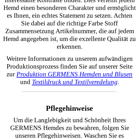
Hochwertige Gestaltung und aufwändige
Produktion
Jedes GERMENS Hemd ist ein Kunstwerk, das
durch einen aufwändigen Design- und
Druckprozess entsteht. Jedes einzelne Teil eines
Hemdes – von den Ärmeln bis zum Kragen – wird
individuell gestaltet und auf Stoff gedruckt. Dieser
detaillierte und sorgfältige Prozess stellt sicher,
dass jedes Hemd einzigartig ist und die
künstlerische Vision des Designers vollständig zur
Geltung kommt.
Diese exklusive Herangehensweise macht unsere
Hemden etwas preisintensiver, bietet aber die
Möglichkeit, ganz individuelle und kreative
Designs zu realisieren.
Unsere GERMENS Hemden haben Manschetten
und Kragen, die farblich unterschiedlich sind und