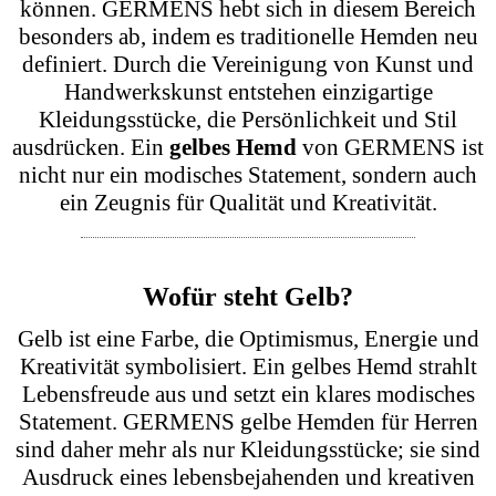
+ 10 Variationen
Buntes Hemd Herren SEEROSEN mit Seerosen
€ 248,00
*
+ 10 Variationen
Gelbes Hemd Herren DENADA YELLOW mit schwarzer
Liniengrafik
€ 248,00
*
Zum Footer springen
20
VON
29
Mehr Produkte laden
Einzigartiges gelbes Hemd: Wo
Kunst auf Qualität trifft
In der Welt der Herrenmode nehmen Hemden eine
zentrale Rolle ein, da sie sowohl im beruflichen als