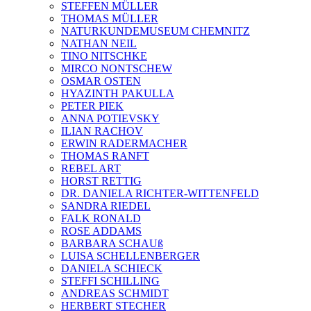
STEFFEN MÜLLER
THOMAS MÜLLER
NATURKUNDEMUSEUM CHEMNITZ
NATHAN NEIL
TINO NITSCHKE
MIRCO NONTSCHEW
OSMAR OSTEN
HYAZINTH PAKULLA
PETER PIEK
ANNA POTIEVSKY
ILIAN RACHOV
ERWIN RADERMACHER
THOMAS RANFT
REBEL ART
HORST RETTIG
DR. DANIELA RICHTER-WITTENFELD
SANDRA RIEDEL
FALK RONALD
ROSE ADDAMS
BARBARA SCHAUß
LUISA SCHELLENBERGER
DANIELA SCHIECK
STEFFI SCHILLING
ANDREAS SCHMIDT
HERBERT STECHER