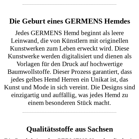
Ausdruck eines lebensbejahenden und kreativen
Geistes. Die Farbe Gelb wird häufig mit Sonne
und Glück assoziiert und bringt Licht und Wärme
in Ihre Garderobe. Mehr über die Bedeutung der
Farbe Gelb erfahren Sie auf
Wikipedia
.
Die Wirkung der Farbe Gelb
Gelb wird mit Offenheit, Aufmerksamkeit, Wärme
und geistiger Beweglichkeit verbunden. Die Farbe
gilt als hell, aktivierend und freundlich und wird
oft Menschen zugeschrieben, die lebendig,
zugewandt und ideenreich wirken möchten.
Zugleich steht Gelb für Hoffnung, Klarheit und
einen positiven Blick nach vorn. In der Mode
kann ein gelbes Hemd dadurch leicht,
selbstbewusst und besonders präsent erscheinen,