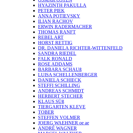
HYAZINTH PAKULLA
PETER PIEK
ANNA POTIEVSKY
ILIAN RACHOV
ERWIN RADERMACHER
THOMAS RANFT
REBEL ART
HORST RETTIG
DR. DANIELA RICHTER-WITTENFELD
SANDRA RIEDEL
FALK RONALD
ROSE ADDAMS
BARBARA SCHAUß
LUISA SCHELLENBERGER
DANIELA SCHIECK
STEFFI SCHILLING
ANDREAS SCHMIDT
HERBERT STECHER
KLAUS SÜß
TIERGARTEN KLEVE
TOBER
STEFFEN VOLMER
JOERG WAEHNER oe ae
ANDRÉ WAGNER