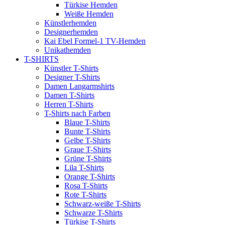
Türkise Hemden
Weiße Hemden
Künstlerhemden
Designerhemden
Kai Ebel Formel-1 TV-Hemden
Unikathemden
T-SHIRTS
Künstler T-Shirts
Designer T-Shirts
Damen Langarmshirts
Damen T-Shirts
Herren T-Shirts
T-Shirts nach Farben
Blaue T-Shirts
Bunte T-Shirts
Gelbe T-Shirts
Graue T-Shirts
Grüne T-Shirts
Lila T-Shirts
Orange T-Shirts
Rosa T-Shirts
Rote T-Shirts
Schwarz-weiße T-Shirts
Schwarze T-Shirts
Türkise T-Shirts