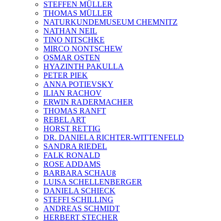
STEFFEN MÜLLER
THOMAS MÜLLER
NATURKUNDEMUSEUM CHEMNITZ
NATHAN NEIL
TINO NITSCHKE
MIRCO NONTSCHEW
OSMAR OSTEN
HYAZINTH PAKULLA
PETER PIEK
ANNA POTIEVSKY
ILIAN RACHOV
ERWIN RADERMACHER
THOMAS RANFT
REBEL ART
HORST RETTIG
DR. DANIELA RICHTER-WITTENFELD
SANDRA RIEDEL
FALK RONALD
ROSE ADDAMS
BARBARA SCHAUß
LUISA SCHELLENBERGER
DANIELA SCHIECK
STEFFI SCHILLING
ANDREAS SCHMIDT
HERBERT STECHER