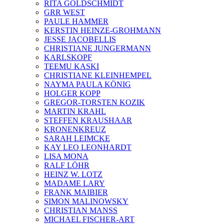
RITA GOLDSCHMIDT
GRR WEST
PAULE HAMMER
KERSTIN HEINZE-GROHMANN
JESSE JACOBELLIS
CHRISTIANE JUNGERMANN
KARLSKOPF
TEEMU KASKI
CHRISTIANE KLEINHEMPEL
NAYMA PAULA KÖNIG
HOLGER KOPP
GREGOR-TORSTEN KOZIK
MARTIN KRAHL
STEFFEN KRAUSHAAR
KRONENKREUZ
SARAH LEIMCKE
KAY LEO LEONHARDT
LISA MONA
RALF LÖHR
HEINZ W. LOTZ
MADAME LARY
FRANK MAIBIER
SIMON MALINOWSKY
CHRISTIAN MANSS
MICHAEL FISCHER-ART