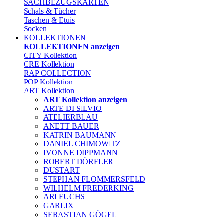
SACHBEZUGSKARTEN
Schals & Tücher
Taschen & Etuis
Socken
KOLLEKTIONEN
KOLLEKTIONEN anzeigen
CITY Kollektion
CRE Kollektion
RAP COLLECTION
POP Kollektion
ART Kollektion
ART Kollektion anzeigen
ARTE DI SILVIO
ATELIERBLAU
ANETT BAUER
KATRIN BAUMANN
DANIEL CHIMOWITZ
IVONNE DIPPMANN
ROBERT DÖRFLER
DUSTART
STEPHAN FLOMMERSFELD
WILHELM FREDERKING
ARI FUCHS
GARLIX
SEBASTIAN GÖGEL