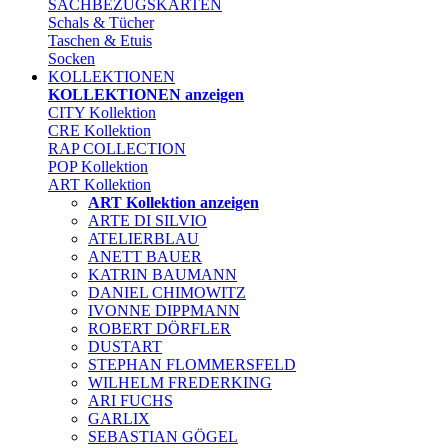
SACHBEZUGSKARTEN
Schals & Tücher
Taschen & Etuis
Socken
KOLLEKTIONEN
KOLLEKTIONEN anzeigen
CITY Kollektion
CRE Kollektion
RAP COLLECTION
POP Kollektion
ART Kollektion
ART Kollektion anzeigen
ARTE DI SILVIO
ATELIERBLAU
ANETT BAUER
KATRIN BAUMANN
DANIEL CHIMOWITZ
IVONNE DIPPMANN
ROBERT DÖRFLER
DUSTART
STEPHAN FLOMMERSFELD
WILHELM FREDERKING
ARI FUCHS
GARLIX
SEBASTIAN GÖGEL