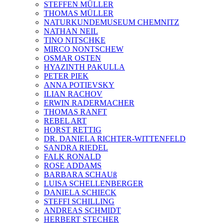
STEFFEN MÜLLER
THOMAS MÜLLER
NATURKUNDEMUSEUM CHEMNITZ
NATHAN NEIL
TINO NITSCHKE
MIRCO NONTSCHEW
OSMAR OSTEN
HYAZINTH PAKULLA
PETER PIEK
ANNA POTIEVSKY
ILIAN RACHOV
ERWIN RADERMACHER
THOMAS RANFT
REBEL ART
HORST RETTIG
DR. DANIELA RICHTER-WITTENFELD
SANDRA RIEDEL
FALK RONALD
ROSE ADDAMS
BARBARA SCHAUß
LUISA SCHELLENBERGER
DANIELA SCHIECK
STEFFI SCHILLING
ANDREAS SCHMIDT
HERBERT STECHER