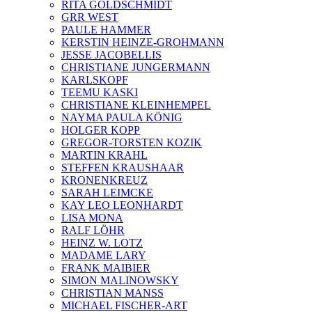
RITA GOLDSCHMIDT
GRR WEST
PAULE HAMMER
KERSTIN HEINZE-GROHMANN
JESSE JACOBELLIS
CHRISTIANE JUNGERMANN
KARLSKOPF
TEEMU KASKI
CHRISTIANE KLEINHEMPEL
NAYMA PAULA KÖNIG
HOLGER KOPP
GREGOR-TORSTEN KOZIK
MARTIN KRAHL
STEFFEN KRAUSHAAR
KRONENKREUZ
SARAH LEIMCKE
KAY LEO LEONHARDT
LISA MONA
RALF LÖHR
HEINZ W. LOTZ
MADAME LARY
FRANK MAIBIER
SIMON MALINOWSKY
CHRISTIAN MANSS
MICHAEL FISCHER-ART