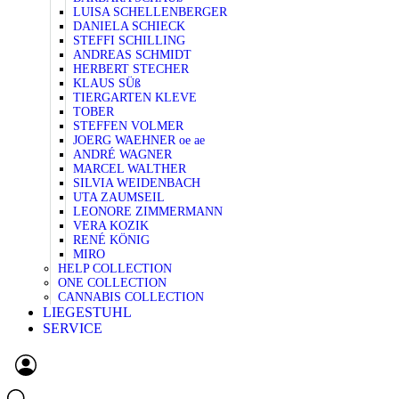
LUISA SCHELLENBERGER
DANIELA SCHIECK
STEFFI SCHILLING
ANDREAS SCHMIDT
HERBERT STECHER
KLAUS SÜß
TIERGARTEN KLEVE
TOBER
STEFFEN VOLMER
JOERG WAEHNER oe ae
ANDRÉ WAGNER
MARCEL WALTHER
SILVIA WEIDENBACH
UTA ZAUMSEIL
LEONORE ZIMMERMANN
VERA KOZIK
RENÉ KÖNIG
MIRO
HELP COLLECTION
ONE COLLECTION
CANNABIS COLLECTION
LIEGESTUHL
SERVICE