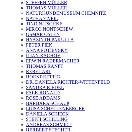
STEFFEN MÜLLER
THOMAS MÜLLER
NATURKUNDEMUSEUM CHEMNITZ
NATHAN NEIL
TINO NITSCHKE
MIRCO NONTSCHEW
OSMAR OSTEN
HYAZINTH PAKULLA
PETER PIEK
ANNA POTIEVSKY
ILIAN RACHOV
ERWIN RADERMACHER
THOMAS RANFT
REBEL ART
HORST RETTIG
DR. DANIELA RICHTER-WITTENFELD
SANDRA RIEDEL
FALK RONALD
ROSE ADDAMS
BARBARA SCHAUß
LUISA SCHELLENBERGER
DANIELA SCHIECK
STEFFI SCHILLING
ANDREAS SCHMIDT
HERBERT STECHER