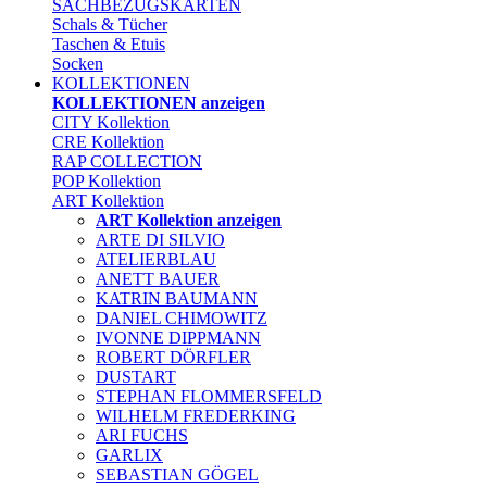
SACHBEZUGSKARTEN
Schals & Tücher
Taschen & Etuis
Socken
KOLLEKTIONEN
KOLLEKTIONEN anzeigen
CITY Kollektion
CRE Kollektion
RAP COLLECTION
POP Kollektion
ART Kollektion
ART Kollektion anzeigen
ARTE DI SILVIO
ATELIERBLAU
ANETT BAUER
KATRIN BAUMANN
DANIEL CHIMOWITZ
IVONNE DIPPMANN
ROBERT DÖRFLER
DUSTART
STEPHAN FLOMMERSFELD
WILHELM FREDERKING
ARI FUCHS
GARLIX
SEBASTIAN GÖGEL