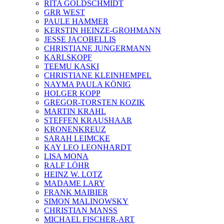
RITA GOLDSCHMIDT
GRR WEST
PAULE HAMMER
KERSTIN HEINZE-GROHMANN
JESSE JACOBELLIS
CHRISTIANE JUNGERMANN
KARLSKOPF
TEEMU KASKI
CHRISTIANE KLEINHEMPEL
NAYMA PAULA KÖNIG
HOLGER KOPP
GREGOR-TORSTEN KOZIK
MARTIN KRAHL
STEFFEN KRAUSHAAR
KRONENKREUZ
SARAH LEIMCKE
KAY LEO LEONHARDT
LISA MONA
RALF LÖHR
HEINZ W. LOTZ
MADAME LARY
FRANK MAIBIER
SIMON MALINOWSKY
CHRISTIAN MANSS
MICHAEL FISCHER-ART