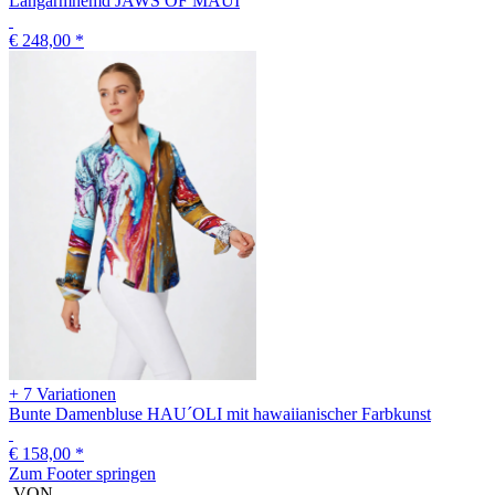
Langarmhemd JAWS OF MAUI
€ 248,00
*
+ 7 Variationen
Bunte Damenbluse HAU´OLI mit hawaiianischer Farbkunst
€ 158,00
*
Zum Footer springen
VON