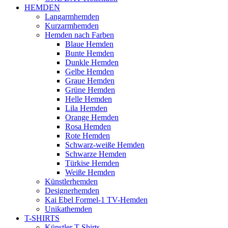
HEMDEN
Langarmhemden
Kurzarmhemden
Hemden nach Farben
Blaue Hemden
Bunte Hemden
Dunkle Hemden
Gelbe Hemden
Graue Hemden
Grüne Hemden
Helle Hemden
Lila Hemden
Orange Hemden
Rosa Hemden
Rote Hemden
Schwarz-weiße Hemden
Schwarze Hemden
Türkise Hemden
Weiße Hemden
Künstlerhemden
Designerhemden
Kai Ebel Formel-1 TV-Hemden
Unikathemden
T-SHIRTS
Künstler T-Shirts