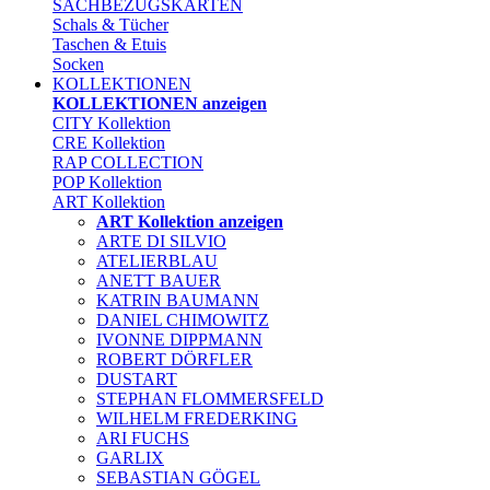
SACHBEZUGSKARTEN
Schals & Tücher
Taschen & Etuis
Socken
KOLLEKTIONEN
KOLLEKTIONEN anzeigen
CITY Kollektion
CRE Kollektion
RAP COLLECTION
POP Kollektion
ART Kollektion
ART Kollektion anzeigen
ARTE DI SILVIO
ATELIERBLAU
ANETT BAUER
KATRIN BAUMANN
DANIEL CHIMOWITZ
IVONNE DIPPMANN
ROBERT DÖRFLER
DUSTART
STEPHAN FLOMMERSFELD
WILHELM FREDERKING
ARI FUCHS
GARLIX
SEBASTIAN GÖGEL