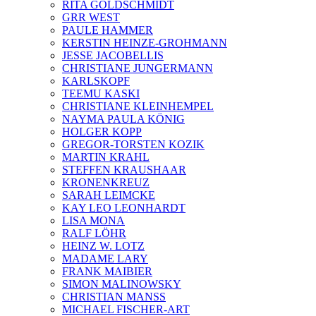
RITA GOLDSCHMIDT
GRR WEST
PAULE HAMMER
KERSTIN HEINZE-GROHMANN
JESSE JACOBELLIS
CHRISTIANE JUNGERMANN
KARLSKOPF
TEEMU KASKI
CHRISTIANE KLEINHEMPEL
NAYMA PAULA KÖNIG
HOLGER KOPP
GREGOR-TORSTEN KOZIK
MARTIN KRAHL
STEFFEN KRAUSHAAR
KRONENKREUZ
SARAH LEIMCKE
KAY LEO LEONHARDT
LISA MONA
RALF LÖHR
HEINZ W. LOTZ
MADAME LARY
FRANK MAIBIER
SIMON MALINOWSKY
CHRISTIAN MANSS
MICHAEL FISCHER-ART