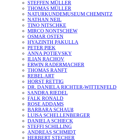
STEFFEN MÜLLER
THOMAS MÜLLER
NATURKUNDEMUSEUM CHEMNITZ
NATHAN NEIL
TINO NITSCHKE
MIRCO NONTSCHEW
OSMAR OSTEN
HYAZINTH PAKULLA
PETER PIEK
ANNA POTIEVSKY
ILIAN RACHOV
ERWIN RADERMACHER
THOMAS RANFT
REBEL ART
HORST RETTIG
DR. DANIELA RICHTER-WITTENFELD
SANDRA RIEDEL
FALK RONALD
ROSE ADDAMS
BARBARA SCHAUß
LUISA SCHELLENBERGER
DANIELA SCHIECK
STEFFI SCHILLING
ANDREAS SCHMIDT
HERBERT STECHER