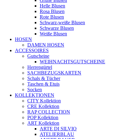
Grüne Blusen
Helle Blusen
Rosa Blusen
Rote Blusen
Schwarz-weiße Blusen
Schwarze Blusen
Weiße Blusen
HOSEN
DAMEN HOSEN
ACCESSOIRES
Gutscheine
WEIHNACHTSGUTSCHEINE
Herrengürtel
SACHBEZUGSKARTEN
Schals & Tücher
Taschen & Etuis
Socken
KOLLEKTIONEN
CITY Kollektion
CRE Kollektion
RAP COLLECTION
POP Kollektion
ART Kollektion
ARTE DI SILVIO
ATELIERBLAU