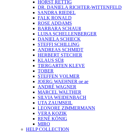
HORST RETTIG
DR. DANIELA RICHTER-WITTENFELD
SANDRA RIEDEL
FALK RONALD
ROSE ADDAMS
BARBARA SCHAUß
LUISA SCHELLENBERGER
DANIELA SCHIECK
STEFFI SCHILLING
ANDREAS SCHMIDT
HERBERT STECHER
KLAUS SÜß
TIERGARTEN KLEVE
TOBER
STEFFEN VOLMER
JOERG WAEHNER oe ae
ANDRÉ WAGNER
MARCEL WALTHER
SILVIA WEIDENBACH
UTA ZAUMSEIL
LEONORE ZIMMERMANN
VERA KOZIK
RENÉ KÖNIG
MIRO
HELP COLLECTION