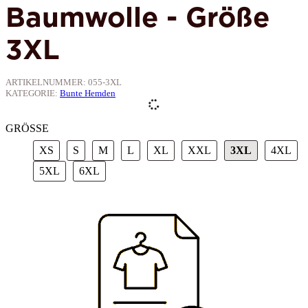
Baumwolle - Größe
3XL
ARTIKELNUMMER:
055-3XL
KATEGORIE:
Bunte Hemden
GRÖSSE
XS
S
M
L
XL
XXL
3XL
4X
XS
S
M
L
XL
XXL
3XL
4XL
5XL
6XL
5XL
6XL